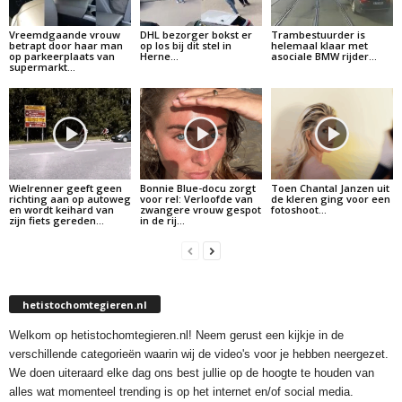
Vreemdgaande vrouw
DHL bezorger bokst er
Trambestuurder is
betrapt door haar man
op los bij dit stel in
helemaal klaar met
op parkeerplaats van
Herne…
asociale BMW rijder…
supermarkt…
Wielrenner geeft geen
Bonnie Blue-docu zorgt
Toen Chantal Janzen uit
richting aan op autoweg
voor rel: Verloofde van
de kleren ging voor een
en wordt keihard van
zwangere vrouw gespot
fotoshoot…
zijn fiets gereden…
in de rij…
hetistochomtegieren.nl
Welkom op hetistochomtegieren.nl! Neem gerust een kijkje in de
verschillende categorieën waarin wij de video's voor je hebben neergezet.
We doen uiteraard elke dag ons best jullie op de hoogte te houden van
alles wat momenteel trending is op het internet en/of social media.