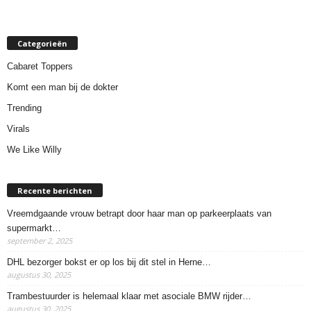
Categorieën
Cabaret Toppers
Komt een man bij de dokter
Trending
Virals
We Like Willy
Recente berichten
Vreemdgaande vrouw betrapt door haar man op parkeerplaats van
supermarkt…
september 2, 2025
DHL bezorger bokst er op los bij dit stel in Herne…
augustus 30, 2025
Trambestuurder is helemaal klaar met asociale BMW rijder…
augustus 30, 2025