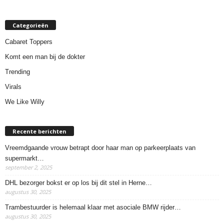
Categorieën
Cabaret Toppers
Komt een man bij de dokter
Trending
Virals
We Like Willy
Recente berichten
Vreemdgaande vrouw betrapt door haar man op parkeerplaats van
supermarkt…
september 2, 2025
DHL bezorger bokst er op los bij dit stel in Herne…
augustus 30, 2025
Trambestuurder is helemaal klaar met asociale BMW rijder…
augustus 30, 2025