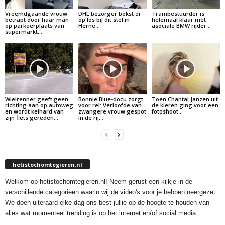
Vreemdgaande vrouw
DHL bezorger bokst er
Trambestuurder is
betrapt door haar man
op los bij dit stel in
helemaal klaar met
op parkeerplaats van
Herne…
asociale BMW rijder…
supermarkt…
Wielrenner geeft geen
Bonnie Blue-docu zorgt
Toen Chantal Janzen uit
richting aan op autoweg
voor rel: Verloofde van
de kleren ging voor een
en wordt keihard van
zwangere vrouw gespot
fotoshoot…
zijn fiets gereden…
in de rij…
hetistochomtegieren.nl
Welkom op hetistochomtegieren.nl! Neem gerust een kijkje in de
verschillende categorieën waarin wij de video's voor je hebben neergezet.
We doen uiteraard elke dag ons best jullie op de hoogte te houden van
alles wat momenteel trending is op het internet en/of social media.