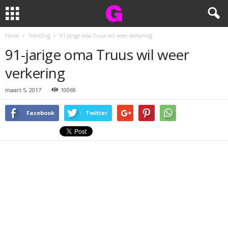
Home
Trending
91-jarige oma Truus wil weer verkering
91-jarige oma Truus wil weer
verkering
maart 5, 2017
10069
Facebook
Twitter