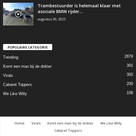
Trambestuurder is helemaal klaar met
asociale BMW rijder…
augustus 30, 2025
POPULAIRE CATEGORIE
2879
Trending
391
Komt een man bij de dokter
350
Virals
200
Cabaret Toppers
108
We Like Willy
Home
Virals
Komt een man bij de dokter
We Like Willy
Cabaret Toppers