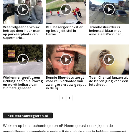
Vreemdgaande vrouw
DHL bezorger bokst er
Trambestuurder is
betrapt door haar man
op los bij dit stel in
helemaal klaar met
op parkeerplaats van
Herne…
asociale BMW rijder…
supermarkt…
Wielrenner geeft geen
Bonnie Blue-docu zorgt
Toen Chantal Janzen uit
richting aan op autoweg
voor rel: Verloofde van
de kleren ging voor een
en wordt keihard van
zwangere vrouw gespot
fotoshoot…
zijn fiets gereden…
in de rij…
hetistochomtegieren.nl
Welkom op hetistochomtegieren.nl! Neem gerust een kijkje in de
verschillende categorieën waarin wij de video's voor je hebben neergezet.