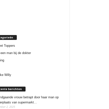
tegorieën
et Toppers
een man bij de dokter
ing
ke Willy
cente berichten
dgaande vrouw betrapt door haar man op
erplaats van supermarkt…
ber 2, 2025