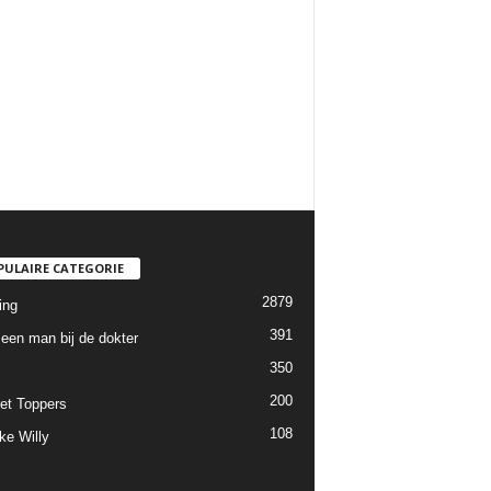
PULAIRE CATEGORIE
2879
ing
391
een man bij de dokter
350
200
et Toppers
108
ke Willy