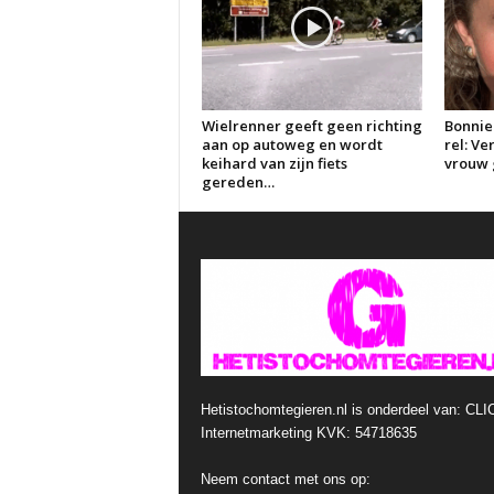
Wielrenner geeft geen richting
Bonnie
aan op autoweg en wordt
rel: V
keihard van zijn fiets
vrouw g
gereden…
Hetistochomtegieren.nl is onderdeel van: CLI
Internetmarketing KVK: 54718635
Neem contact met ons op: