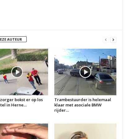
DEZE AUTEUR
zorger bokst er op los
Trambestuurder is helemaal
 stel in Herne…
klaar met asociale BMW
rijder…