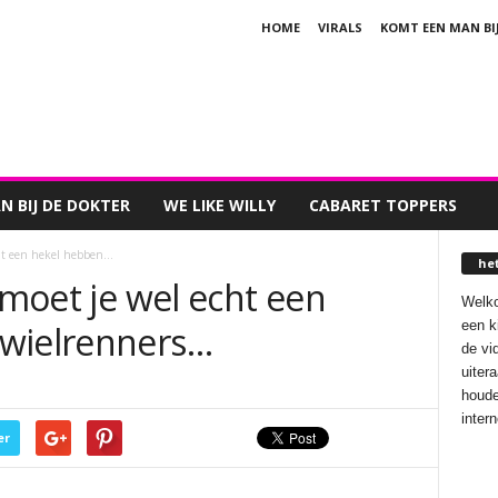
HOME
VIRALS
KOMT EEN MAN BI
 BIJ DE DOKTER
WE LIKE WILLY
CABARET TOPPERS
ht een hekel hebben...
he
 moet je wel echt een
Welko
een k
 wielrenners…
de vi
uiter
houde
inter
er