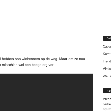
Ca
Cabar
Komt 
el hebben aan wielrenners op de weg. Maar om ze nou
Trend
 misschien wel een beetje erg ver!
Virals
We Li
Re
Vreem
parke
septem