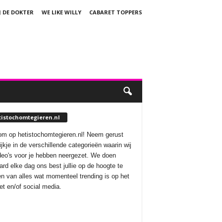
J DE DOKTER
WE LIKE WILLY
CABARET TOPPERS
tistochomtegieren.nl
m op hetistochomtegieren.nl! Neem gerust
ijkje in de verschillende categorieën waarin wij
deo's voor je hebben neergezet. We doen
aard elke dag ons best jullie op de hoogte te
n van alles wat momenteel trending is op het
net en/of social media.