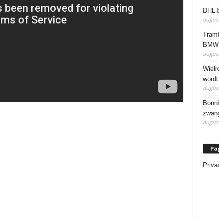
DHL b
august
Tramb
BMW 
august
Wielr
wordt
august
Bonni
zwang
august
Pa
Priva