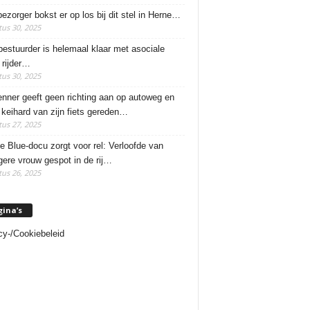
ezorger bokst er op los bij dit stel in Herne…
us 30, 2025
estuurder is helemaal klaar met asociale
rijder…
us 30, 2025
enner geeft geen richting aan op autoweg en
 keihard van zijn fiets gereden…
us 27, 2025
e Blue-docu zorgt voor rel: Verloofde van
ere vrouw gespot in de rij…
us 26, 2025
gina’s
cy-/Cookiebeleid