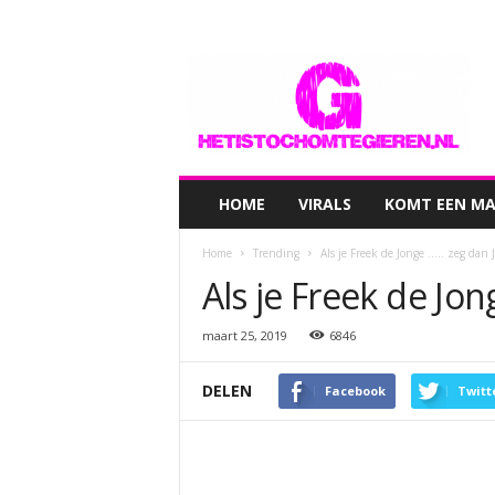
hetistochomtegieren.nl
HOME
VIRALS
KOMT EEN MAN
Home
Trending
Als je Freek de Jonge ….. zeg dan J
Als je Freek de Jon
maart 25, 2019
6846
DELEN
Facebook
Twitt