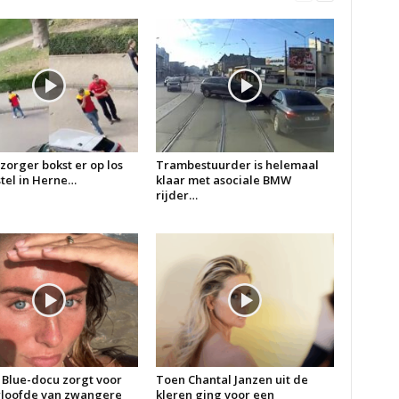
zorger bokst er op los
Trambestuurder is helemaal
 stel in Herne…
klaar met asociale BMW
rijder…
 Blue-docu zorgt voor
Toen Chantal Janzen uit de
erloofde van zwangere
kleren ging voor een