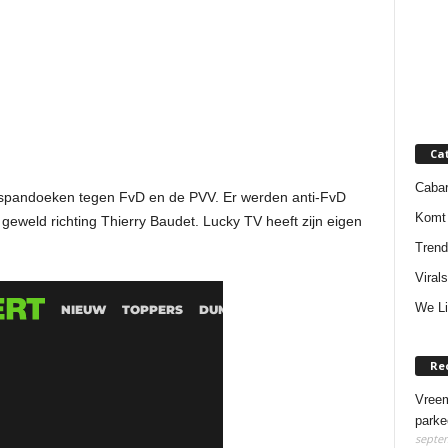
Ca
Cabar
 spandoeken tegen FvD en de PVV. Er werden anti-FvD
Komt 
geweld richting Thierry Baudet. Lucky TV heeft zijn eigen
Trend
Virals
We Li
Re
Vreem
parke
septem