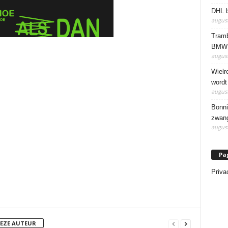
DHL b
august
Tramb
BMW 
august
Wielr
wordt
august
Bonni
zwang
august
Pa
Priva
DEZE AUTEUR