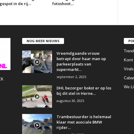
espot in de rij…
fotoshoot…
NOG MEER NIEUWS
PO
Trend
Vreemdgaande vrouw
betrapt door haar man op
Komt 
parkeerplaats van
supermarkt…
Virals
september 2, 2025
Cabar
CK
We Li
DHL bezorger bokst er op los
bij dit stel in Herne…
augustus 30, 2025
Trambestuurder is helemaal
klaar met asociale BMW
rijder…