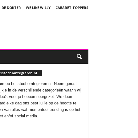
J DE DOKTER
WE LIKE WILLY
CABARET TOPPERS
tistochomtegieren.nl
m op hetistochomtegieren.nl! Neem gerust
ijkje in de verschillende categorieën waarin wij
deo's voor je hebben neergezet. We doen
aard elke dag ons best jullie op de hoogte te
n van alles wat momenteel trending is op het
net en/of social media.