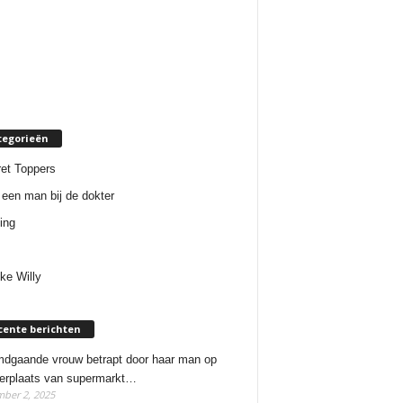
tegorieën
et Toppers
een man bij de dokter
ing
ke Willy
cente berichten
dgaande vrouw betrapt door haar man op
erplaats van supermarkt…
ber 2, 2025