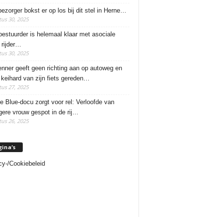
ezorger bokst er op los bij dit stel in Herne…
us 30, 2025
estuurder is helemaal klaar met asociale
rijder…
us 30, 2025
enner geeft geen richting aan op autoweg en
 keihard van zijn fiets gereden…
us 27, 2025
e Blue-docu zorgt voor rel: Verloofde van
ere vrouw gespot in de rij…
us 26, 2025
gina’s
cy-/Cookiebeleid