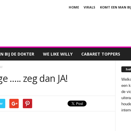
HOME
VIRALS
KOMT EEN MAN BI
 BIJ DE DOKTER
WE LIKE WILLY
CABARET TOPPERS
A!
he
ge ….. zeg dan JA!
Welko
een k
de vi
uiter
er
houde
inter