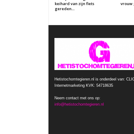
keihard van zijn fiets
vrouw g
gereden…
Hetistochomtegieren.nl is onderdeel van: CLI
Internetmarketing KVK: 54718635
Neem contact met ons op:
info@hetistochomtegieren.nl