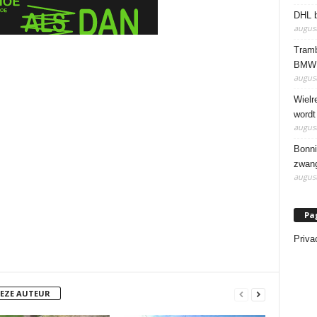
DHL b
august
Tramb
BMW 
august
Wielr
wordt
august
Bonni
zwang
august
Pa
Priva
DEZE AUTEUR