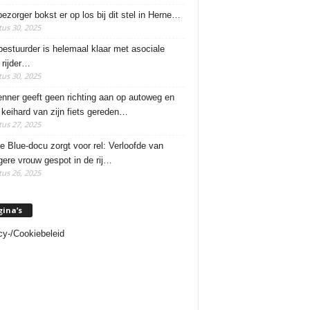
ezorger bokst er op los bij dit stel in Herne…
us 30, 2025
estuurder is helemaal klaar met asociale
rijder…
us 30, 2025
enner geeft geen richting aan op autoweg en
 keihard van zijn fiets gereden…
us 27, 2025
e Blue-docu zorgt voor rel: Verloofde van
ere vrouw gespot in de rij…
us 26, 2025
gina’s
cy-/Cookiebeleid