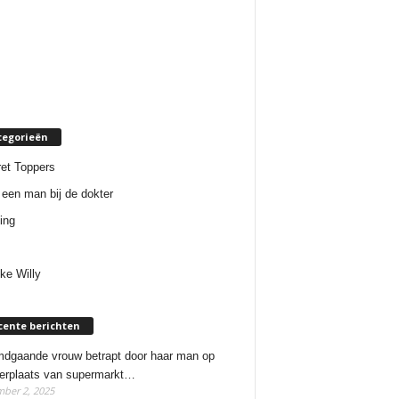
tegorieën
et Toppers
een man bij de dokter
ing
ke Willy
cente berichten
dgaande vrouw betrapt door haar man op
erplaats van supermarkt…
ber 2, 2025