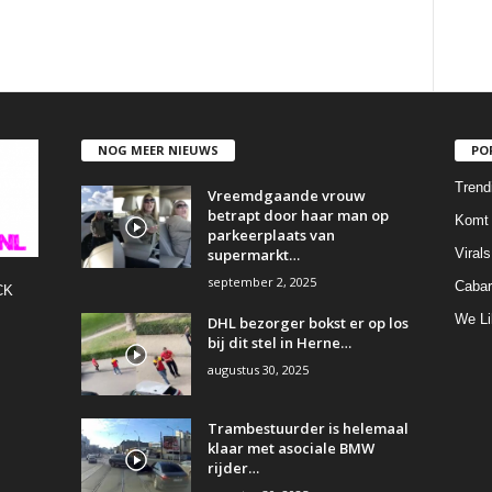
NOG MEER NIEUWS
PO
Trend
Vreemdgaande vrouw
betrapt door haar man op
Komt 
parkeerplaats van
supermarkt…
Virals
september 2, 2025
Cabar
CK
We Li
DHL bezorger bokst er op los
bij dit stel in Herne…
augustus 30, 2025
Trambestuurder is helemaal
klaar met asociale BMW
rijder…