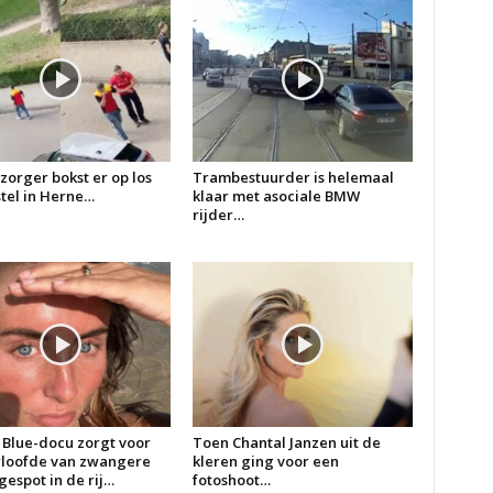
zorger bokst er op los
Trambestuurder is helemaal
 stel in Herne…
klaar met asociale BMW
rijder…
 Blue-docu zorgt voor
Toen Chantal Janzen uit de
erloofde van zwangere
kleren ging voor een
espot in de rij…
fotoshoot…