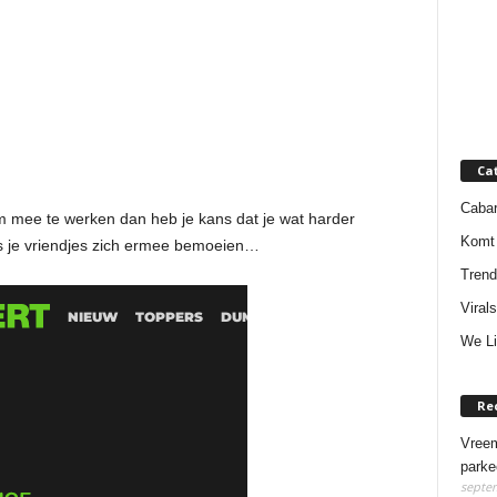
Ca
Cabar
m mee te werken dan heb je kans dat je wat harder
Komt 
als je vriendjes zich ermee bemoeien…
Trend
Virals
We Li
Re
Vreem
parke
septem