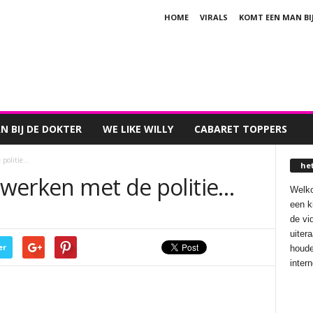
HOME
VIRALS
KOMT EEN MAN BI
 BIJ DE DOKTER
WE LIKE WILLY
CABARET TOPPERS
 politie…
he
eewerken met de politie…
Welko
een k
de vi
uiter
er
houde
inter