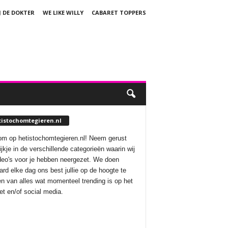
J DE DOKTER
WE LIKE WILLY
CABARET TOPPERS
tistochomtegieren.nl
m op hetistochomtegieren.nl! Neem gerust
ijkje in de verschillende categorieën waarin wij
deo's voor je hebben neergezet. We doen
aard elke dag ons best jullie op de hoogte te
n van alles wat momenteel trending is op het
net en/of social media.