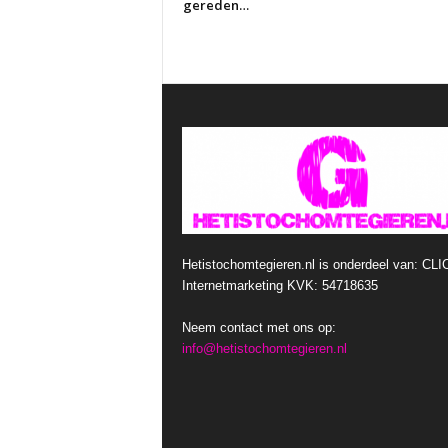
gereden…
Hetistochomtegieren.nl is onderdeel van: CLI
Internetmarketing KVK: 54718635
Neem contact met ons op:
info@hetistochomtegieren.nl