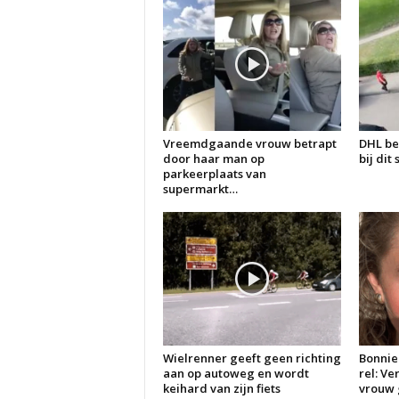
Vreemdgaande vrouw betrapt
DHL be
door haar man op
bij dit
parkeerplaats van
supermarkt…
Wielrenner geeft geen richting
Bonnie
aan op autoweg en wordt
rel: V
keihard van zijn fiets
vrouw g