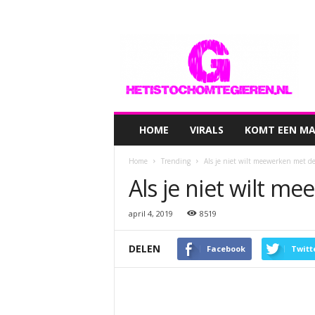
hetistochomtegieren.nl
HOME
VIRALS
KOMT EEN MAN
Home
Trending
Als je niet wilt meewerken met de
Als je niet wilt m
april 4, 2019
8519
DELEN
Facebook
Twitt