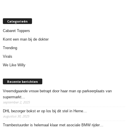
Categorieën
Cabaret Toppers
Komt een man bij de dokter
Trending
Virals
We Like Willy
Recente berichten
Vreemdgaande vrouw betrapt door haar man op parkeerplaats van
supermarkt…
september 2, 2025
DHL bezorger bokst er op los bij dit stel in Herne…
augustus 30, 2025
Trambestuurder is helemaal klaar met asociale BMW rijder…