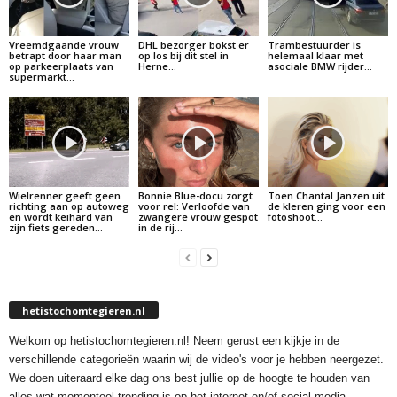
Vreemdgaande vrouw
DHL bezorger bokst er
Trambestuurder is
betrapt door haar man
op los bij dit stel in
helemaal klaar met
op parkeerplaats van
Herne…
asociale BMW rijder…
supermarkt…
Wielrenner geeft geen
Bonnie Blue-docu zorgt
Toen Chantal Janzen uit
richting aan op autoweg
voor rel: Verloofde van
de kleren ging voor een
en wordt keihard van
zwangere vrouw gespot
fotoshoot…
zijn fiets gereden…
in de rij…
hetistochomtegieren.nl
Welkom op hetistochomtegieren.nl! Neem gerust een kijkje in de
verschillende categorieën waarin wij de video's voor je hebben neergezet.
We doen uiteraard elke dag ons best jullie op de hoogte te houden van
alles wat momenteel trending is op het internet en/of social media.