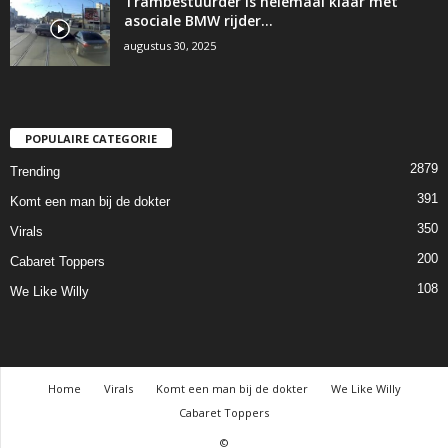
Trambestuurder is helemaal klaar met
asociale BMW rijder…
augustus 30, 2025
POPULAIRE CATEGORIE
2879
Trending
391
Komt een man bij de dokter
350
Virals
200
Cabaret Toppers
108
We Like Willy
Home
Virals
Komt een man bij de dokter
We Like Willy
Cabaret Toppers
©