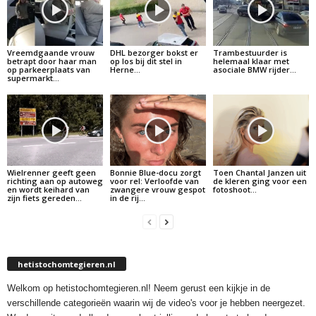
Vreemdgaande vrouw
DHL bezorger bokst er
Trambestuurder is
betrapt door haar man
op los bij dit stel in
helemaal klaar met
op parkeerplaats van
Herne…
asociale BMW rijder…
supermarkt…
Wielrenner geeft geen
Bonnie Blue-docu zorgt
Toen Chantal Janzen uit
richting aan op autoweg
voor rel: Verloofde van
de kleren ging voor een
en wordt keihard van
zwangere vrouw gespot
fotoshoot…
zijn fiets gereden…
in de rij…
hetistochomtegieren.nl
Welkom op hetistochomtegieren.nl! Neem gerust een kijkje in de
verschillende categorieën waarin wij de video's voor je hebben neergezet.