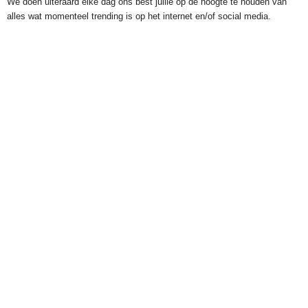
We doen uiteraard elke dag ons best jullie op de hoogte te houden van
alles wat momenteel trending is op het internet en/of social media.