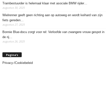
Trambestuurder is helemaal klaar met asociale BMW rijder…
augustus 30, 2025
Wielrenner geeft geen richting aan op autoweg en wordt keihard van zijn
fiets gereden…
augustus 27, 2025
Bonnie Blue-docu zorgt voor rel: Verloofde van zwangere vrouw gespot in
de rij…
augustus 26, 2025
Pagina’s
Privacy-/Cookiebeleid