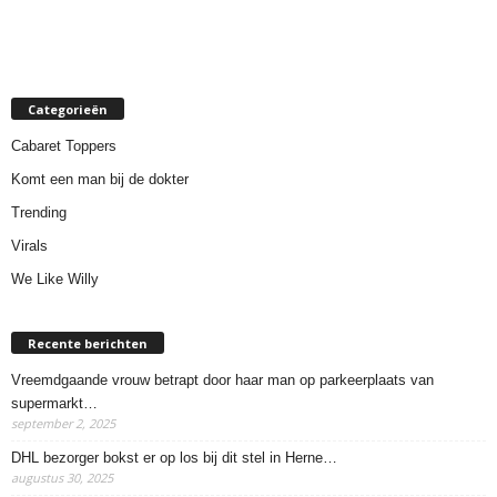
Categorieën
Cabaret Toppers
Komt een man bij de dokter
Trending
Virals
We Like Willy
Recente berichten
Vreemdgaande vrouw betrapt door haar man op parkeerplaats van
supermarkt…
september 2, 2025
DHL bezorger bokst er op los bij dit stel in Herne…
augustus 30, 2025