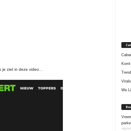
Ca
Cabar
Komt 
s je ziet in deze video…
Trend
Virals
We Li
Re
Vreem
parke
septem