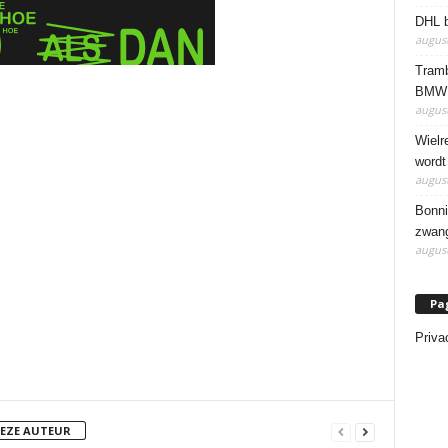
DHL b
august
Tramb
BMW 
august
Wielr
wordt
august
Bonni
zwang
august
Pa
Priva
DEZE AUTEUR