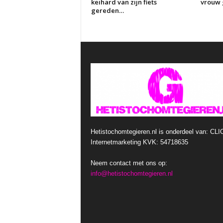
keihard van zijn fiets
vrouw g
gereden…
Hetistochomtegieren.nl is onderdeel van: CLI
Internetmarketing KVK: 54718635
Neem contact met ons op:
info@hetistochomtegieren.nl