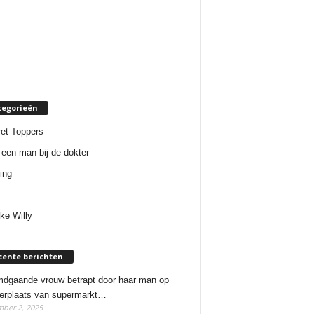
tegorieën
et Toppers
een man bij de dokter
ing
ke Willy
cente berichten
dgaande vrouw betrapt door haar man op
erplaats van supermarkt…
ber 2, 2025