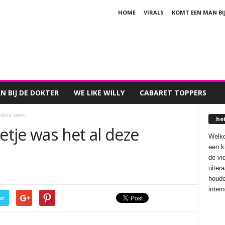
HOME
VIRALS
KOMT EEN MAN BI
 BIJ DE DOKTER
WE LIKE WILLY
CABARET TOPPERS
al deze week…
he
etje was het al deze
Welko
een k
de vi
uiter
houde
inter
er