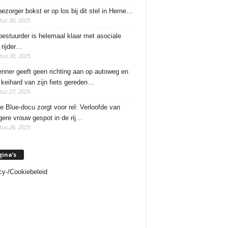
ezorger bokst er op los bij dit stel in Herne…
us 30, 2025
estuurder is helemaal klaar met asociale
rijder…
us 30, 2025
enner geeft geen richting aan op autoweg en
 keihard van zijn fiets gereden…
us 27, 2025
e Blue-docu zorgt voor rel: Verloofde van
ere vrouw gespot in de rij…
us 26, 2025
gina’s
cy-/Cookiebeleid