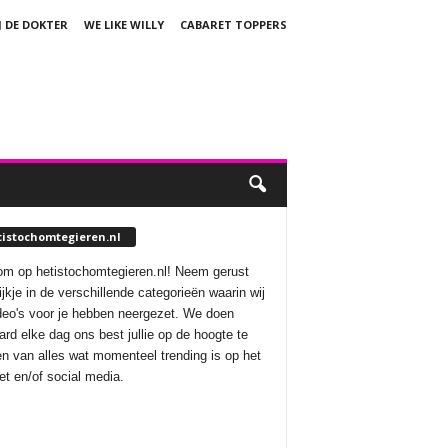
J DE DOKTER
WE LIKE WILLY
CABARET TOPPERS
tistochomtegieren.nl
m op hetistochomtegieren.nl! Neem gerust
ijkje in de verschillende categorieën waarin wij
deo's voor je hebben neergezet. We doen
aard elke dag ons best jullie op de hoogte te
n van alles wat momenteel trending is op het
net en/of social media.