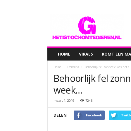
hetistochomtegieren.nl
HOME
VIRALS
KOMT EEN MAN
Home
Trending
Behoorlijk fel zonnetje was het 
Behoorlijk fel zonn
week…
maart 1, 2019
7246
DELEN
Facebook
Twitt