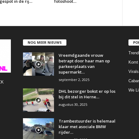
espot in de rij…
fotoshoot…
NOG MEER NIEUWS
PO
Trend
Vreemdgaande vrouw
betrapt door haar man op
Komt 
parkeerplaats van
supermarkt…
Virals
september 2, 2025
Cabar
CK
We Li
DHL bezorger bokst er op los
bij dit stel in Herne…
augustus 30, 2025
Trambestuurder is helemaal
klaar met asociale BMW
rijder…