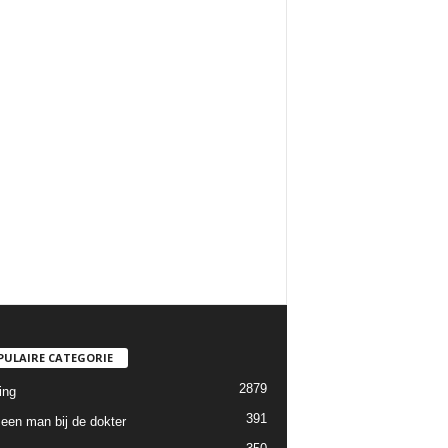
PULAIRE CATEGORIE
2879
ing
391
een man bij de dokter