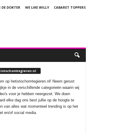
J DE DOKTER
WE LIKE WILLY
CABARET TOPPERS
tistochomtegieren.nl
m op hetistochomtegieren.nl! Neem gerust
ijkje in de verschillende categorieën waarin wij
deo's voor je hebben neergezet. We doen
aard elke dag ons best jullie op de hoogte te
n van alles wat momenteel trending is op het
net en/of social media.