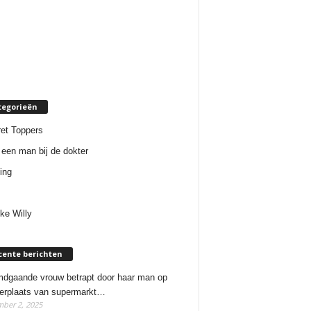
tegorieën
et Toppers
een man bij de dokter
ing
ke Willy
cente berichten
dgaande vrouw betrapt door haar man op
erplaats van supermarkt…
ber 2, 2025