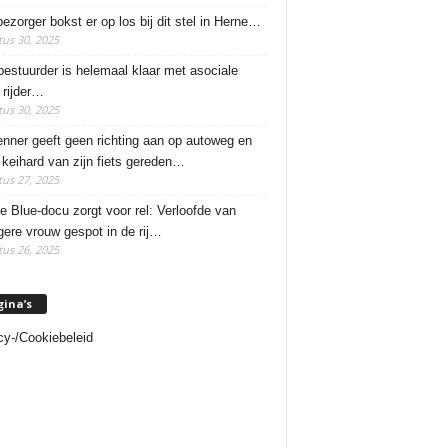
ezorger bokst er op los bij dit stel in Herne…
us 30, 2025
estuurder is helemaal klaar met asociale
rijder…
us 30, 2025
enner geeft geen richting aan op autoweg en
 keihard van zijn fiets gereden…
us 27, 2025
e Blue-docu zorgt voor rel: Verloofde van
ere vrouw gespot in de rij…
us 26, 2025
gina’s
cy-/Cookiebeleid