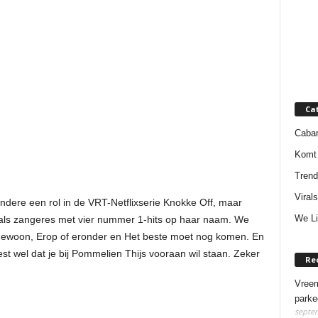
Ca
Cabar
Komt 
Trend
Virals
ndere een rol in de VRT-Netflixserie Knokke Off, maar
We Li
 als zangeres met vier nummer 1-hits op haar naam. We
gewoon, Erop of eronder en Het beste moet nog komen. En
st wel dat je bij Pommelien Thijs vooraan wil staan. Zeker
Re
Vreem
parke
septem