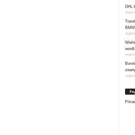
DHL b
august
Tramb
BMW 
august
Wielr
wordt
august
Bonni
zwang
august
Pa
Priva