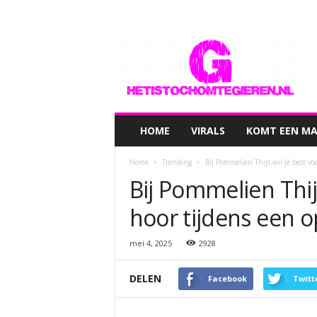
hetistochomtegieren.nl
HOME
VIRALS
KOMT EEN MAN
Home
Trending
Bij Pommelien Thijs wil je best v
Bij Pommelien Thij
hoor tijdens een 
mei 4, 2025
2928
DELEN
Facebook
Twitt