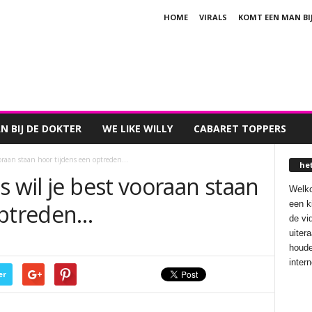
HOME
VIRALS
KOMT EEN MAN BI
 BIJ DE DOKTER
WE LIKE WILLY
CABARET TOPPERS
ooraan staan hoor tijdens een optreden…
he
s wil je best vooraan staan
Welko
een k
optreden…
de vi
uiter
houde
inter
er