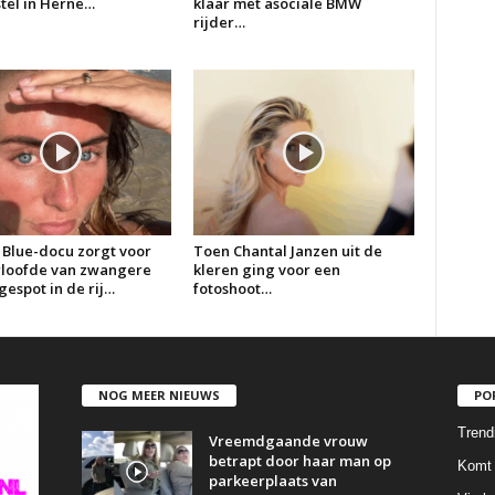
 stel in Herne…
klaar met asociale BMW
rijder…
 Blue-docu zorgt voor
Toen Chantal Janzen uit de
erloofde van zwangere
kleren ging voor een
espot in de rij…
fotoshoot…
NOG MEER NIEUWS
PO
Trend
Vreemdgaande vrouw
betrapt door haar man op
Komt 
parkeerplaats van