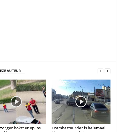
DEZE AUTEUR
zorger bokst er op los
Trambestuurder is helemaal