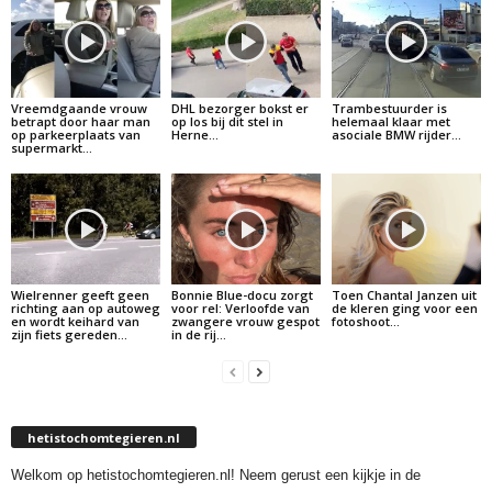
Vreemdgaande vrouw
DHL bezorger bokst er
Trambestuurder is
betrapt door haar man
op los bij dit stel in
helemaal klaar met
op parkeerplaats van
Herne…
asociale BMW rijder…
supermarkt…
Wielrenner geeft geen
Bonnie Blue-docu zorgt
Toen Chantal Janzen uit
richting aan op autoweg
voor rel: Verloofde van
de kleren ging voor een
en wordt keihard van
zwangere vrouw gespot
fotoshoot…
zijn fiets gereden…
in de rij…
hetistochomtegieren.nl
Welkom op hetistochomtegieren.nl! Neem gerust een kijkje in de