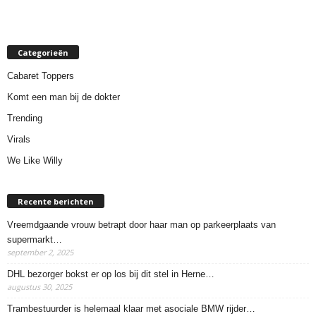
Categorieën
Cabaret Toppers
Komt een man bij de dokter
Trending
Virals
We Like Willy
Recente berichten
Vreemdgaande vrouw betrapt door haar man op parkeerplaats van
supermarkt…
september 2, 2025
DHL bezorger bokst er op los bij dit stel in Herne…
augustus 30, 2025
Trambestuurder is helemaal klaar met asociale BMW rijder…