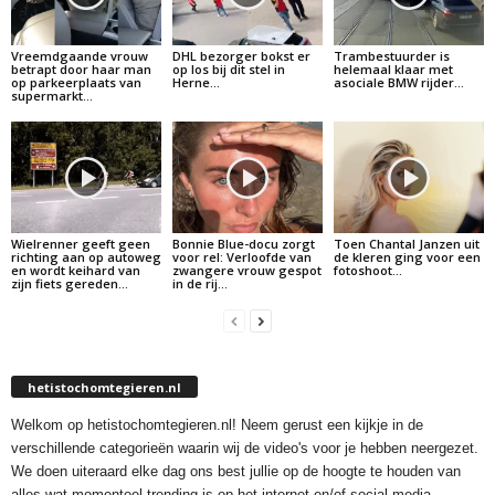
Vreemdgaande vrouw
DHL bezorger bokst er
Trambestuurder is
betrapt door haar man
op los bij dit stel in
helemaal klaar met
op parkeerplaats van
Herne…
asociale BMW rijder…
supermarkt…
Wielrenner geeft geen
Bonnie Blue-docu zorgt
Toen Chantal Janzen uit
richting aan op autoweg
voor rel: Verloofde van
de kleren ging voor een
en wordt keihard van
zwangere vrouw gespot
fotoshoot…
zijn fiets gereden…
in de rij…
hetistochomtegieren.nl
Welkom op hetistochomtegieren.nl! Neem gerust een kijkje in de
verschillende categorieën waarin wij de video's voor je hebben neergezet.
We doen uiteraard elke dag ons best jullie op de hoogte te houden van
alles wat momenteel trending is op het internet en/of social media.