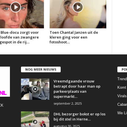
 Blue-docu zorgt voor
Toen Chantal Janzen uit de
erloofde van zwangere
kleren ging voor een
espot in de rij…
fotoshoot…
NOG MEER NIEUWS
PO
Trend
Vreemdgaande vrouw
betrapt door haar man op
Komt 
parkeerplaats van
supermarkt…
Virals
september 2, 2025
Cabar
CK
We Li
DHL bezorger bokst er op los
bij dit stel in Herne…
augustus 30, 2025