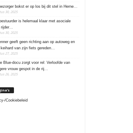
ezorger bokst er op los bij dit stel in Herne…
us 30, 2025
estuurder is helemaal klaar met asociale
rijder…
us 30, 2025
enner geeft geen richting aan op autoweg en
 keihard van zijn fiets gereden…
us 27, 2025
e Blue-docu zorgt voor rel: Verloofde van
ere vrouw gespot in de rij…
us 26, 2025
gina’s
cy-/Cookiebeleid