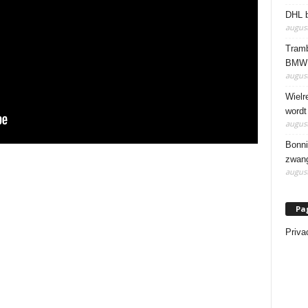
DHL b
august
Tramb
BMW 
august
Wielr
wordt
august
Bonni
zwang
august
Pa
Priva