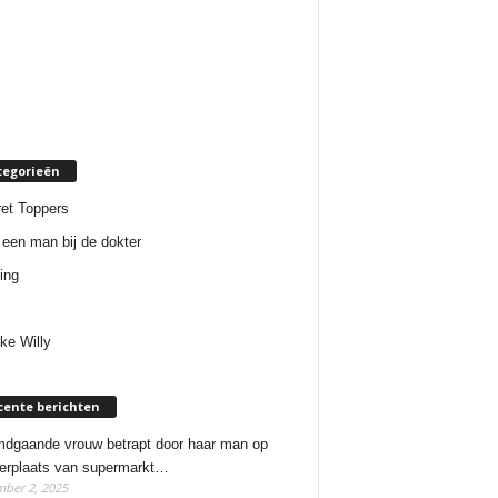
tegorieën
et Toppers
een man bij de dokter
ing
ke Willy
cente berichten
dgaande vrouw betrapt door haar man op
erplaats van supermarkt…
ber 2, 2025