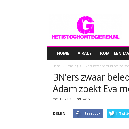
hetistochomtegieren.nl
HOME
VIRALS
KOMT EEN MAN
Home
Trending
BN’ers zwaar beledigd door verzo
BN’ers zwaar bele
Adam zoekt Eva me
mei 15, 2018
2415
DELEN
Facebook
Twitt