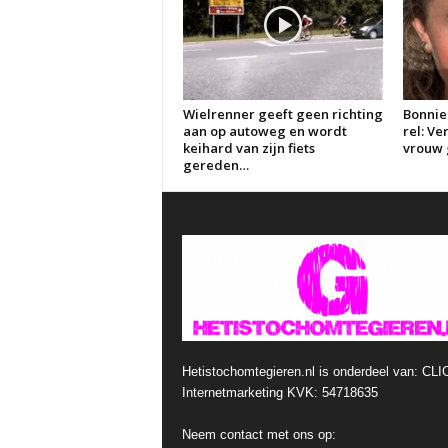
Wielrenner geeft geen richting
Bonnie
aan op autoweg en wordt
rel: V
keihard van zijn fiets
vrouw g
gereden…
Hetistochomtegieren.nl is onderdeel van: CLI
Internetmarketing KVK: 54718635
Neem contact met ons op: