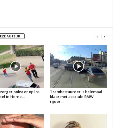
DEZE AUTEUR
zorger bokst er op los
Trambestuurder is helemaal
 stel in Herne…
klaar met asociale BMW
rijder…