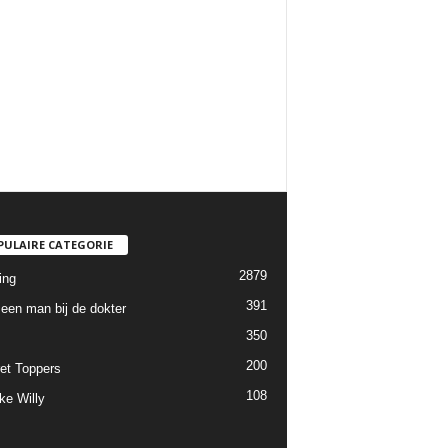
PULAIRE CATEGORIE
2879
ing
391
een man bij de dokter
350
200
et Toppers
108
ke Willy