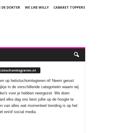
J DE DOKTER
WE LIKE WILLY
CABARET TOPPERS
tistochomtegieren.nl
m op hetistochomtegieren.nl! Neem gerust
ijkje in de verschillende categorieën waarin wij
deo's voor je hebben neergezet. We doen
aard elke dag ons best jullie op de hoogte te
n van alles wat momenteel trending is op het
net en/of social media.