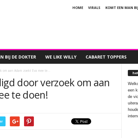
HOME
VIRALS
KOMT EEN MAN BI
 BIJ DE DOKTER
WE LIKE WILLY
CABARET TOPPERS
ek om aan Adam zoekt Eva mee te...
he
digd door verzoek om aan
Welko
een k
e te doen!
de vi
uiter
houde
inter
er