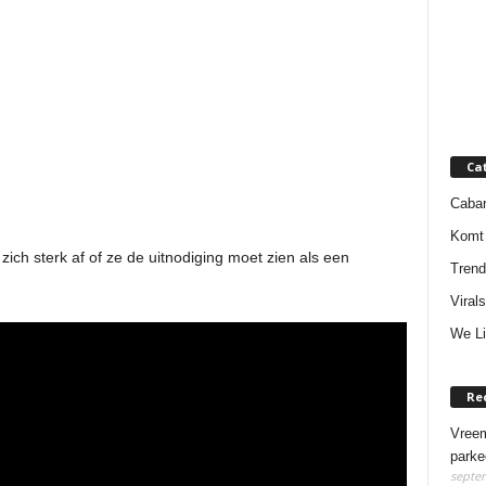
Ca
Cabar
Komt 
 zich sterk af of ze de uitnodiging moet zien als een
Trend
Virals
We Li
Re
Vreem
parke
septem