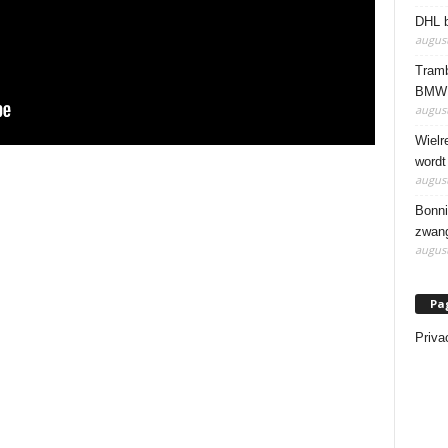
DHL b
august
Tramb
BMW 
august
Wielr
wordt
august
Bonni
zwang
august
Pa
Priva