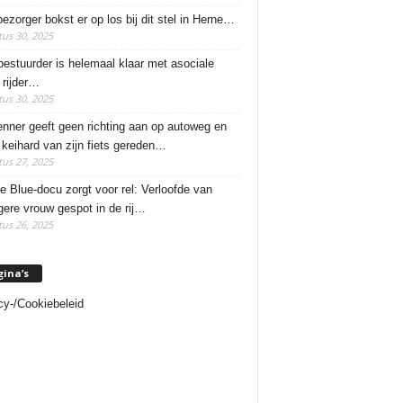
ezorger bokst er op los bij dit stel in Herne…
us 30, 2025
estuurder is helemaal klaar met asociale
rijder…
us 30, 2025
enner geeft geen richting aan op autoweg en
 keihard van zijn fiets gereden…
us 27, 2025
e Blue-docu zorgt voor rel: Verloofde van
ere vrouw gespot in de rij…
us 26, 2025
gina’s
cy-/Cookiebeleid