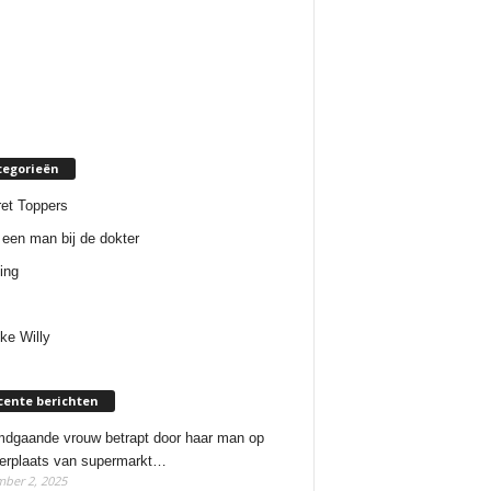
tegorieën
et Toppers
een man bij de dokter
ing
ke Willy
cente berichten
dgaande vrouw betrapt door haar man op
erplaats van supermarkt…
ber 2, 2025