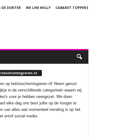
J DE DOKTER
WE LIKE WILLY
CABARET TOPPERS
tistochomtegieren.nl
m op hetistochomtegieren.nl! Neem gerust
ijkje in de verschillende categorieën waarin wij
deo's voor je hebben neergezet. We doen
aard elke dag ons best jullie op de hoogte te
n van alles wat momenteel trending is op het
net en/of social media.