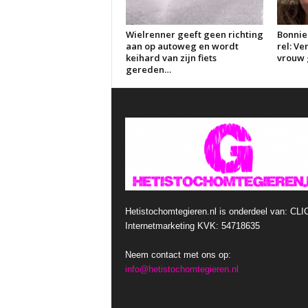
Wielrenner geeft geen richting
Bonnie
aan op autoweg en wordt
rel: V
keihard van zijn fiets
vrouw g
gereden…
Hetistochomtegieren.nl is onderdeel van: CLI
Internetmarketing KVK: 54718635
Neem contact met ons op:
info@hetistochomtegieren.nl