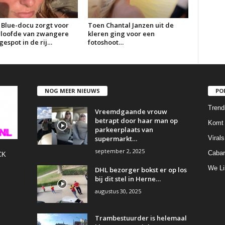
 Blue-docu zorgt voor
Toen Chantal Janzen uit de
erloofde van zwangere
kleren ging voor een
espot in de rij…
fotoshoot…
NOG MEER NIEUWS
PO
Trend
Vreemdgaande vrouw
betrapt door haar man op
Komt 
parkeerplaats van
supermarkt…
Virals
september 2, 2025
Cabar
CK
We Li
DHL bezorger bokst er op los
bij dit stel in Herne…
augustus 30, 2025
Trambestuurder is helemaal