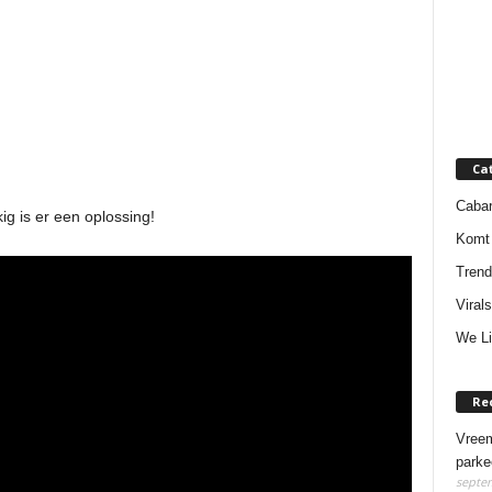
Ca
Cabar
ig is er een oplossing!
Komt 
Trend
Virals
We Li
Re
Vreem
parke
septem