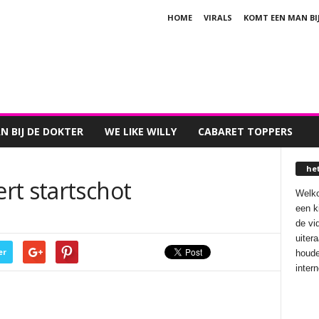
HOME
VIRALS
KOMT EEN MAN BI
 BIJ DE DOKTER
WE LIKE WILLY
CABARET TOPPERS
he
rt startschot
Welko
een k
de vi
uiter
er
houde
inter