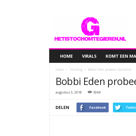
hetistochomtegieren.nl
HOME
VIRALS
KOMT EEN MAN
Home
Trending
Bobbi Eden probeert startschot
Bobbi Eden probee
augustus 3, 2018
5064
DELEN
Facebook
Twitt