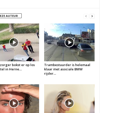
DEZE AUTEUR
zorger bokst er op los
Trambestuurder is helemaal
 stel in Herne…
klaar met asociale BMW
rijder…