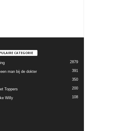
PULAIRE CATEGORIE
2879
ing
391
een man bij de dokter
350
200
et Toppers
108
ke Willy