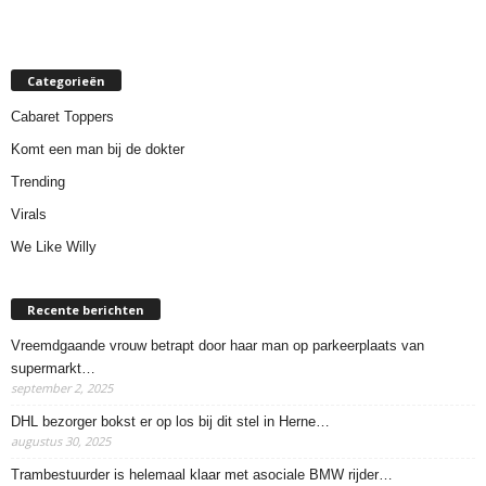
Categorieën
Cabaret Toppers
Komt een man bij de dokter
Trending
Virals
We Like Willy
Recente berichten
Vreemdgaande vrouw betrapt door haar man op parkeerplaats van
supermarkt…
september 2, 2025
DHL bezorger bokst er op los bij dit stel in Herne…
augustus 30, 2025
Trambestuurder is helemaal klaar met asociale BMW rijder…