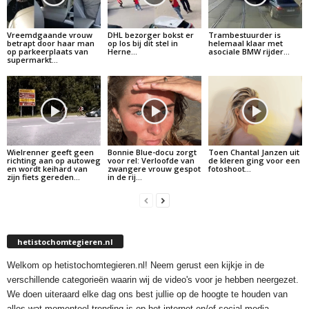
Vreemdgaande vrouw
DHL bezorger bokst er
Trambestuurder is
betrapt door haar man
op los bij dit stel in
helemaal klaar met
op parkeerplaats van
Herne…
asociale BMW rijder…
supermarkt…
Wielrenner geeft geen
Bonnie Blue-docu zorgt
Toen Chantal Janzen uit
richting aan op autoweg
voor rel: Verloofde van
de kleren ging voor een
en wordt keihard van
zwangere vrouw gespot
fotoshoot…
zijn fiets gereden…
in de rij…
hetistochomtegieren.nl
Welkom op hetistochomtegieren.nl! Neem gerust een kijkje in de
verschillende categorieën waarin wij de video's voor je hebben neergezet.
We doen uiteraard elke dag ons best jullie op de hoogte te houden van
alles wat momenteel trending is op het internet en/of social media.