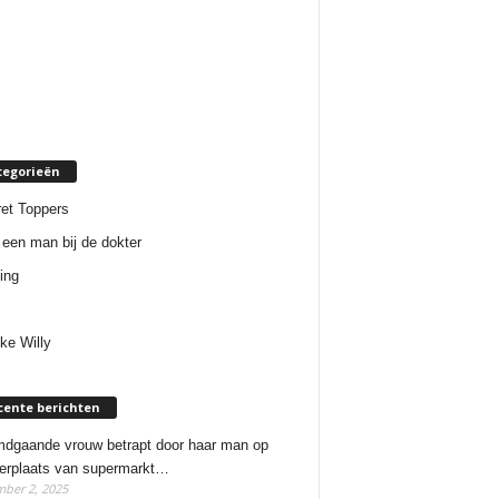
tegorieën
et Toppers
een man bij de dokter
ing
ke Willy
cente berichten
dgaande vrouw betrapt door haar man op
erplaats van supermarkt…
ber 2, 2025