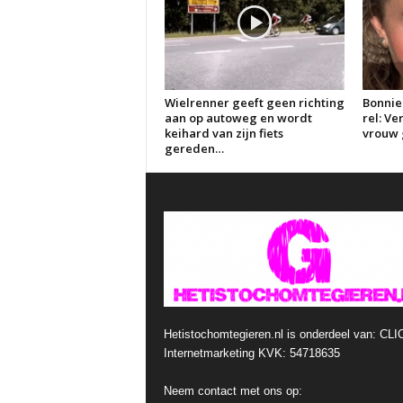
Wielrenner geeft geen richting
Bonnie
aan op autoweg en wordt
rel: V
keihard van zijn fiets
vrouw g
gereden…
Hetistochomtegieren.nl is onderdeel van: CLI
Internetmarketing KVK: 54718635
Neem contact met ons op: