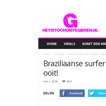
hetistochomtegieren.nl
HOME
VIRALS
KOMT EEN MAN
Home
Trending
Braziliaanse surfer trotseert hoogst
Braziliaanse surfer
ooit!
mei 1, 2018
2031
DELEN
Facebook
Twitt