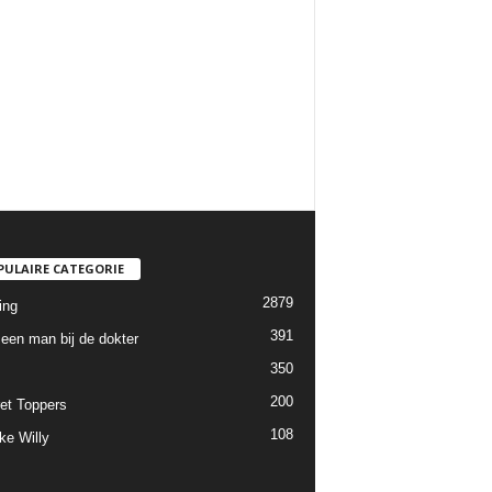
PULAIRE CATEGORIE
2879
ing
391
een man bij de dokter
350
200
et Toppers
108
ke Willy