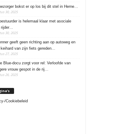
ezorger bokst er op los bij dit stel in Herne…
us 30, 2025
estuurder is helemaal klaar met asociale
rijder…
us 30, 2025
enner geeft geen richting aan op autoweg en
 keihard van zijn fiets gereden…
us 27, 2025
e Blue-docu zorgt voor rel: Verloofde van
ere vrouw gespot in de rij…
us 26, 2025
gina’s
cy-/Cookiebeleid