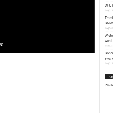
DHL b
august
Tramb
BMW 
august
Wielr
wordt
august
Bonni
zwang
august
Pa
Priva