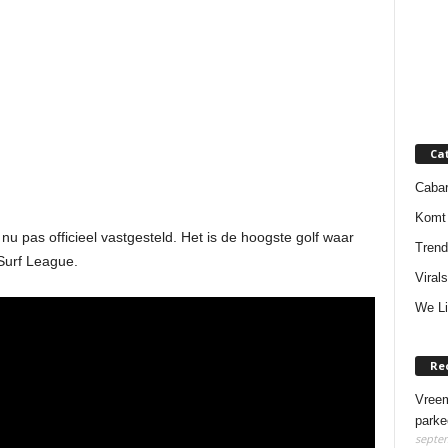
Ca
Cabar
Komt 
u pas officieel vastgesteld. Het is de hoogste golf waar
Trend
 Surf League.
Virals
We Li
Re
Vreem
parke
septem