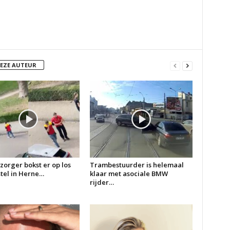
DEZE AUTEUR
zorger bokst er op los
Trambestuurder is helemaal
 stel in Herne…
klaar met asociale BMW
rijder…