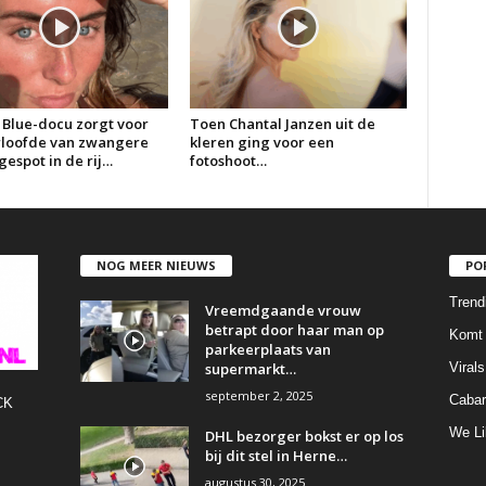
 Blue-docu zorgt voor
Toen Chantal Janzen uit de
erloofde van zwangere
kleren ging voor een
espot in de rij…
fotoshoot…
NOG MEER NIEUWS
PO
Trend
Vreemdgaande vrouw
betrapt door haar man op
Komt 
parkeerplaats van
supermarkt…
Virals
september 2, 2025
Cabar
CK
We Li
DHL bezorger bokst er op los
bij dit stel in Herne…
augustus 30, 2025