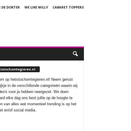
J DE DOKTER
WE LIKE WILLY
CABARET TOPPERS
tistochomtegieren.nl
m op hetistochomtegieren.nl! Neem gerust
ijkje in de verschillende categorieën waarin wij
deo's voor je hebben neergezet. We doen
aard elke dag ons best jullie op de hoogte te
n van alles wat momenteel trending is op het
net en/of social media.