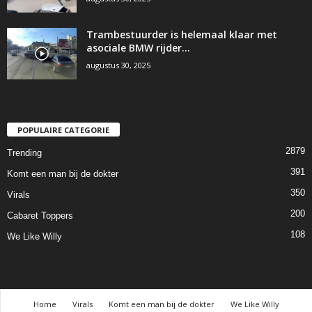
Trambestuurder is helemaal klaar met
asociale BMW rijder…
augustus 30, 2025
POPULAIRE CATEGORIE
2879
Trending
391
Komt een man bij de dokter
350
Virals
200
Cabaret Toppers
108
We Like Willy
Home
Virals
Komt een man bij de dokter
We Like Willy