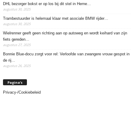
DHL bezorger bokst er op los bij dit stel in Herne…
augustus 30, 2025
Trambestuurder is helemaal klaar met asociale BMW rijder…
augustus 30, 2025
Wielrenner geeft geen richting aan op autoweg en wordt keihard van zijn
fiets gereden…
augustus 27, 2025
Bonnie Blue-docu zorgt voor rel: Verloofde van zwangere vrouw gespot in
de rij…
augustus 26, 2025
Pagina’s
Privacy-/Cookiebeleid