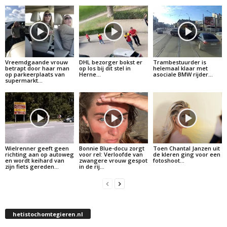
Vreemdgaande vrouw
DHL bezorger bokst er
Trambestuurder is
betrapt door haar man
op los bij dit stel in
helemaal klaar met
op parkeerplaats van
Herne…
asociale BMW rijder…
supermarkt…
Wielrenner geeft geen
Bonnie Blue-docu zorgt
Toen Chantal Janzen uit
richting aan op autoweg
voor rel: Verloofde van
de kleren ging voor een
en wordt keihard van
zwangere vrouw gespot
fotoshoot…
zijn fiets gereden…
in de rij…
hetistochomtegieren.nl