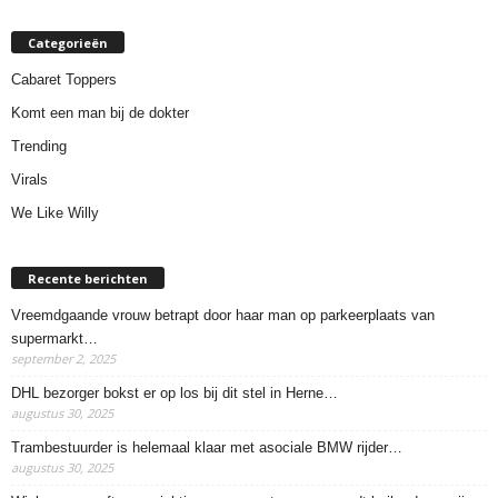
Categorieën
Cabaret Toppers
Komt een man bij de dokter
Trending
Virals
We Like Willy
Recente berichten
Vreemdgaande vrouw betrapt door haar man op parkeerplaats van
supermarkt…
september 2, 2025
DHL bezorger bokst er op los bij dit stel in Herne…
augustus 30, 2025
Trambestuurder is helemaal klaar met asociale BMW rijder…
augustus 30, 2025