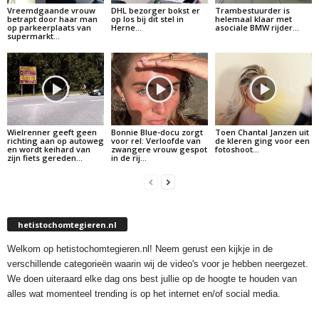
Vreemdgaande vrouw
DHL bezorger bokst er
Trambestuurder is
betrapt door haar man
op los bij dit stel in
helemaal klaar met
op parkeerplaats van
Herne…
asociale BMW rijder…
supermarkt…
Wielrenner geeft geen
Bonnie Blue-docu zorgt
Toen Chantal Janzen uit
richting aan op autoweg
voor rel: Verloofde van
de kleren ging voor een
en wordt keihard van
zwangere vrouw gespot
fotoshoot…
zijn fiets gereden…
in de rij…
hetistochomtegieren.nl
Welkom op hetistochomtegieren.nl! Neem gerust een kijkje in de
verschillende categorieën waarin wij de video's voor je hebben neergezet.
We doen uiteraard elke dag ons best jullie op de hoogte te houden van
alles wat momenteel trending is op het internet en/of social media.