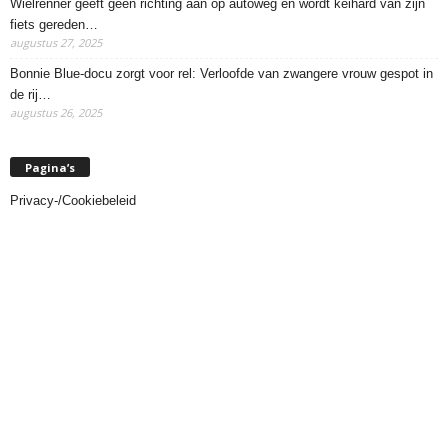
Wielrenner geeft geen richting aan op autoweg en wordt keihard van zijn
fiets gereden…
augustus 27, 2025
Bonnie Blue-docu zorgt voor rel: Verloofde van zwangere vrouw gespot in
de rij…
augustus 26, 2025
Pagina’s
Privacy-/Cookiebeleid