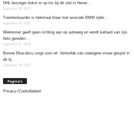
DHL bezorger bokst er op los bij dit stel in Herne…
augustus 30, 2025
Trambestuurder is helemaal klaar met asociale BMW rijder…
augustus 30, 2025
Wielrenner geeft geen richting aan op autoweg en wordt keihard van zijn
fiets gereden…
augustus 27, 2025
Bonnie Blue-docu zorgt voor rel: Verloofde van zwangere vrouw gespot in
de rij…
augustus 26, 2025
Pagina’s
Privacy-/Cookiebeleid