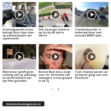
Vreemdgaande vrouw
DHL bezorger bokst er
Trambestuurder is
betrapt door haar man
op los bij dit stel in
helemaal klaar met
op parkeerplaats van
Herne…
asociale BMW rijder…
supermarkt…
Wielrenner geeft geen
Bonnie Blue-docu zorgt
Toen Chantal Janzen uit
richting aan op autoweg
voor rel: Verloofde van
de kleren ging voor een
en wordt keihard van
zwangere vrouw gespot
fotoshoot…
zijn fiets gereden…
in de rij…
hetistochomtegieren.nl