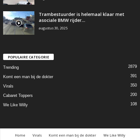
Trambestuurder is helemaal klaar met
asociale BMW rijder…
augustus 30, 2025
POPULAIRE CATEGORIE
2879
Trending
391
Komt een man bij de dokter
350
Virals
200
Cabaret Toppers
108
We Like Willy
Home
Virals
Komt een man bij de dokter
We Like Willy