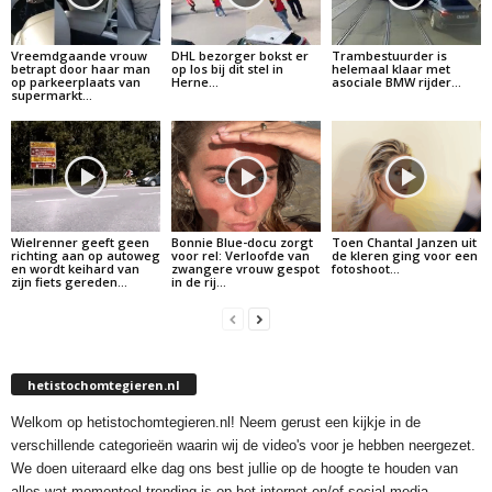
Vreemdgaande vrouw
DHL bezorger bokst er
Trambestuurder is
betrapt door haar man
op los bij dit stel in
helemaal klaar met
op parkeerplaats van
Herne…
asociale BMW rijder…
supermarkt…
Wielrenner geeft geen
Bonnie Blue-docu zorgt
Toen Chantal Janzen uit
richting aan op autoweg
voor rel: Verloofde van
de kleren ging voor een
en wordt keihard van
zwangere vrouw gespot
fotoshoot…
zijn fiets gereden…
in de rij…
hetistochomtegieren.nl
Welkom op hetistochomtegieren.nl! Neem gerust een kijkje in de
verschillende categorieën waarin wij de video's voor je hebben neergezet.
We doen uiteraard elke dag ons best jullie op de hoogte te houden van
alles wat momenteel trending is op het internet en/of social media.