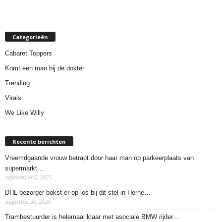
Categorieën
Cabaret Toppers
Komt een man bij de dokter
Trending
Virals
We Like Willy
Recente berichten
Vreemdgaande vrouw betrapt door haar man op parkeerplaats van
supermarkt…
september 2, 2025
DHL bezorger bokst er op los bij dit stel in Herne…
augustus 30, 2025
Trambestuurder is helemaal klaar met asociale BMW rijder…