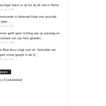
ezorger bokst er op los bij dit stel in Herne…
us 30, 2025
estuurder is helemaal klaar met asociale
rijder…
us 30, 2025
enner geeft geen richting aan op autoweg en
 keihard van zijn fiets gereden…
us 27, 2025
e Blue-docu zorgt voor rel: Verloofde van
ere vrouw gespot in de rij…
us 26, 2025
gina’s
cy-/Cookiebeleid