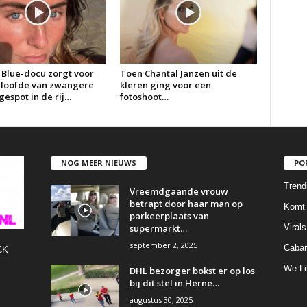
 Blue-docu zorgt voor
Toen Chantal Janzen uit de
erloofde van zwangere
kleren ging voor een
espot in de rij…
fotoshoot…
NOG MEER NIEUWS
PO
Trend
Vreemdgaande vrouw
betrapt door haar man op
Komt 
parkeerplaats van
supermarkt…
Virals
september 2, 2025
Cabar
CK
We Li
DHL bezorger bokst er op los
bij dit stel in Herne…
augustus 30, 2025