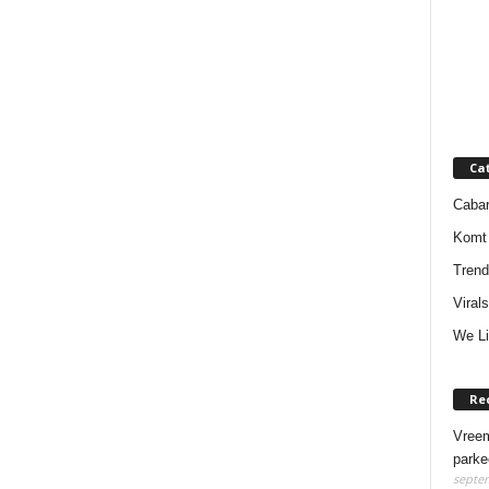
Ca
Cabar
Komt 
Trend
Virals
We Li
Re
Vreem
parke
septem