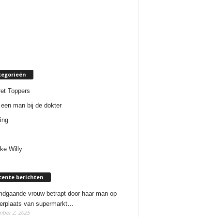
tegorieën
et Toppers
een man bij de dokter
ing
ke Willy
cente berichten
dgaande vrouw betrapt door haar man op
erplaats van supermarkt…
ber 2, 2025