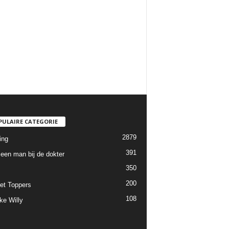
PULAIRE CATEGORIE
2879
ing
391
een man bij de dokter
350
200
et Toppers
108
ke Willy