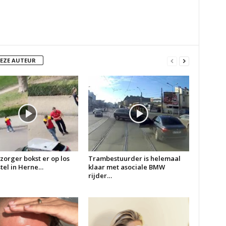
DEZE AUTEUR
zorger bokst er op los
Trambestuurder is helemaal
 stel in Herne…
klaar met asociale BMW
rijder…