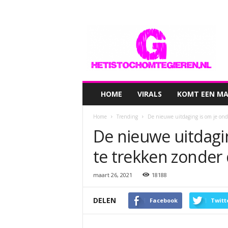
hetistochomtegieren.nl
HOME
VIRALS
KOMT EEN MAN
Home
Trending
De nieuwe uitdaging is om je onde
De nieuwe uitdagi
te trekken zonder 
maart 26, 2021
18188
DELEN
Facebook
Twitt