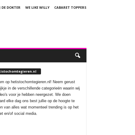
J DE DOKTER
WE LIKE WILLY
CABARET TOPPERS
tistochomtegieren.nl
m op hetistochomtegieren.nl! Neem gerust
ijkje in de verschillende categorieën waarin wij
deo's voor je hebben neergezet. We doen
aard elke dag ons best jullie op de hoogte te
n van alles wat momenteel trending is op het
net en/of social media.