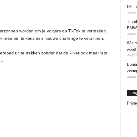
DHL b
august
Tramb
BMW 
verzonnen worden om je volgers op TikTok te vermaken.
august
k mee om telkens een nieuwe challenge te verzinnen.
Wielr
wordt
rgoed uit te trekken zonder dat de kijker ook maar iets
august
en…
Bonni
zwang
august
Pa
Priva