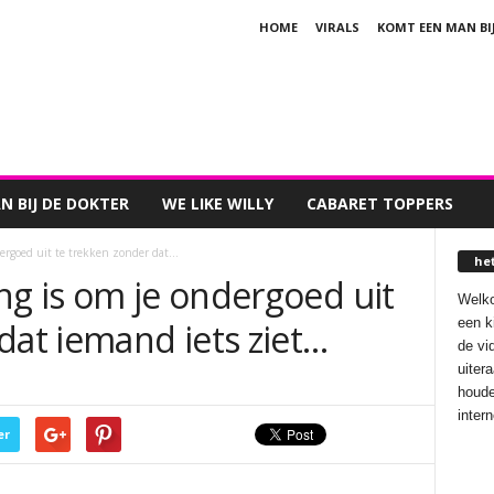
HOME
VIRALS
KOMT EEN MAN BI
 BIJ DE DOKTER
WE LIKE WILLY
CABARET TOPPERS
rgoed uit te trekken zonder dat...
he
ng is om je ondergoed uit
Welko
een k
dat iemand iets ziet…
de vi
uiter
houde
inter
er