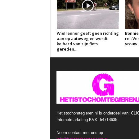
Wielrenner geeft geen richting
Bonnie
aan op autoweg en wordt
rel: V
keihard van zijn fiets
vrouw g
gereden…
Hetistochomtegieren.nl is onderdeel van: CLI
Internetmarketing KVK: 54718635
Neem contact met ons op: