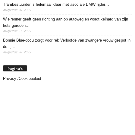
Trambestuurder is helemaal klaar met asociale BMW rijder…
augustus 30, 2025
Wielrenner geeft geen richting aan op autoweg en wordt keihard van zijn
fiets gereden…
augustus 27, 2025
Bonnie Blue-docu zorgt voor rel: Verloofde van zwangere vrouw gespot in
de rij…
augustus 26, 2025
Pagina’s
Privacy-/Cookiebeleid