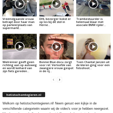
Vreemdgaande vrouw
DHL bezorger bokst er
Trambestuurder is
betrapt door haar man
op los bij dit stel in
helemaal klaar met
op parkeerplaats van
Herne…
asociale BMW rijder…
supermarkt…
Wielrenner geeft geen
Bonnie Blue-docu zorgt
Toen Chantal Janzen uit
richting aan op autoweg
voor rel: Verloofde van
de kleren ging voor een
en wordt keihard van
zwangere vrouw gespot
fotoshoot…
zijn fiets gereden…
in de rij…
hetistochomtegieren.nl
Welkom op hetistochomtegieren.nl! Neem gerust een kijkje in de
verschillende categorieën waarin wij de video's voor je hebben neergezet.