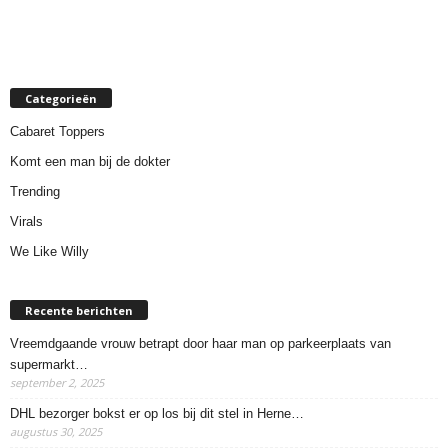
Categorieën
Cabaret Toppers
Komt een man bij de dokter
Trending
Virals
We Like Willy
Recente berichten
Vreemdgaande vrouw betrapt door haar man op parkeerplaats van
supermarkt…
september 2, 2025
DHL bezorger bokst er op los bij dit stel in Herne…
augustus 30, 2025