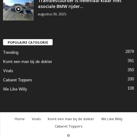
Trambestuurder is helemaal klaar met
asociale BMW rijder…
augustus 30, 2025
POPULAIRE CATEGORIE
2879
Trending
391
Komt een man bij de dokter
350
Virals
200
Cabaret Toppers
108
We Like Willy
Home
Virals
Komt een man bij de dokter
We Like Willy
Cabaret Toppers
©