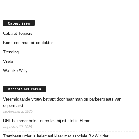
Categorieën
Cabaret Toppers
Komt een man bij de dokter
Trending
Virals
We Like Willy
Recente berichten
Vreemdgaande vrouw betrapt door haar man op parkeerplaats van
supermarkt…
september 2, 2025
DHL bezorger bokst er op los bij dit stel in Herne…
augustus 30, 2025
Trambestuurder is helemaal klaar met asociale BMW rijder…