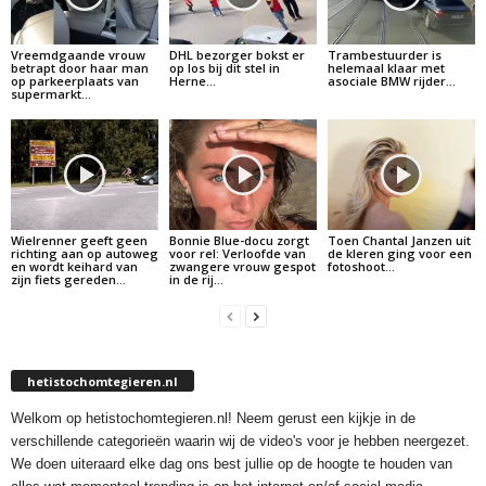
Vreemdgaande vrouw
DHL bezorger bokst er
Trambestuurder is
betrapt door haar man
op los bij dit stel in
helemaal klaar met
op parkeerplaats van
Herne…
asociale BMW rijder…
supermarkt…
Wielrenner geeft geen
Bonnie Blue-docu zorgt
Toen Chantal Janzen uit
richting aan op autoweg
voor rel: Verloofde van
de kleren ging voor een
en wordt keihard van
zwangere vrouw gespot
fotoshoot…
zijn fiets gereden…
in de rij…
hetistochomtegieren.nl
Welkom op hetistochomtegieren.nl! Neem gerust een kijkje in de
verschillende categorieën waarin wij de video's voor je hebben neergezet.
We doen uiteraard elke dag ons best jullie op de hoogte te houden van