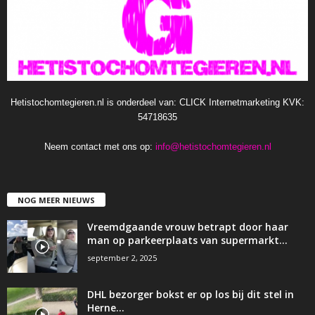
Hetistochomtegieren.nl is onderdeel van: CLICK Internetmarketing KVK:
54718635
Neem contact met ons op:
info@hetistochomtegieren.nl
NOG MEER NIEUWS
Vreemdgaande vrouw betrapt door haar
man op parkeerplaats van supermarkt…
september 2, 2025
DHL bezorger bokst er op los bij dit stel in
Herne…