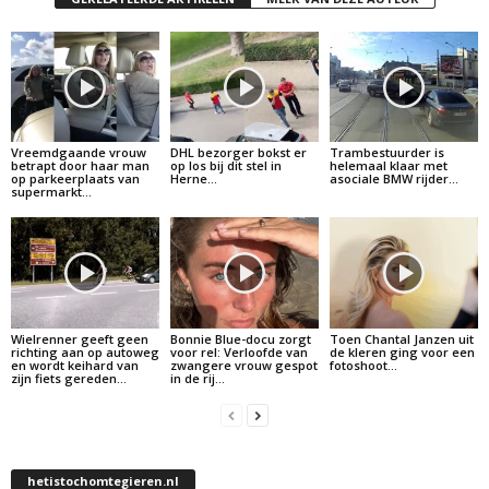
Vreemdgaande vrouw
DHL bezorger bokst er
Trambestuurder is
betrapt door haar man
op los bij dit stel in
helemaal klaar met
op parkeerplaats van
Herne…
asociale BMW rijder…
supermarkt…
Wielrenner geeft geen
Bonnie Blue-docu zorgt
Toen Chantal Janzen uit
richting aan op autoweg
voor rel: Verloofde van
de kleren ging voor een
en wordt keihard van
zwangere vrouw gespot
fotoshoot…
zijn fiets gereden…
in de rij…
hetistochomtegieren.nl