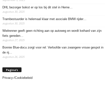
DHL bezorger bokst er op los bij dit stel in Herne…
augustus 30, 2025
Trambestuurder is helemaal klaar met asociale BMW rijder…
augustus 30, 2025
Wielrenner geeft geen richting aan op autoweg en wordt keihard van zijn
fiets gereden…
augustus 27, 2025
Bonnie Blue-docu zorgt voor rel: Verloofde van zwangere vrouw gespot in
de rij…
augustus 26, 2025
Pagina’s
Privacy-/Cookiebeleid