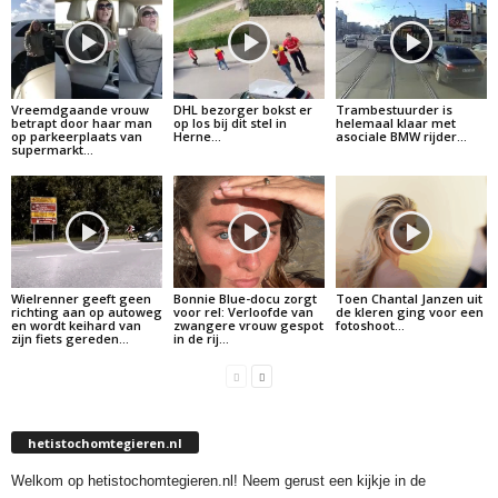
Vreemdgaande vrouw
DHL bezorger bokst er
Trambestuurder is
betrapt door haar man
op los bij dit stel in
helemaal klaar met
op parkeerplaats van
Herne…
asociale BMW rijder…
supermarkt…
Wielrenner geeft geen
Bonnie Blue-docu zorgt
Toen Chantal Janzen uit
richting aan op autoweg
voor rel: Verloofde van
de kleren ging voor een
en wordt keihard van
zwangere vrouw gespot
fotoshoot…
zijn fiets gereden…
in de rij…
hetistochomtegieren.nl
Welkom op hetistochomtegieren.nl! Neem gerust een kijkje in de