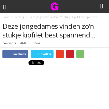
Home
Trending
Deze jongedames vinden zo’n stukje kipfilet best spannend…
Deze jongedames vinden zo’n
stukje kipfilet best spannend…
november 3, 2020
5524
Facebook
Twitter