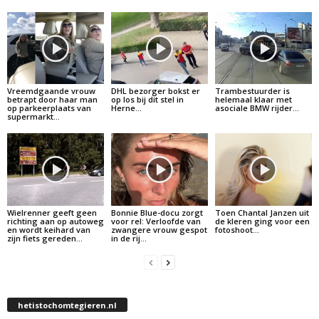
Vreemdgaande vrouw
DHL bezorger bokst er
Trambestuurder is
betrapt door haar man
op los bij dit stel in
helemaal klaar met
op parkeerplaats van
Herne…
asociale BMW rijder…
supermarkt…
Wielrenner geeft geen
Bonnie Blue-docu zorgt
Toen Chantal Janzen uit
richting aan op autoweg
voor rel: Verloofde van
de kleren ging voor een
en wordt keihard van
zwangere vrouw gespot
fotoshoot…
zijn fiets gereden…
in de rij…
hetistochomtegieren.nl