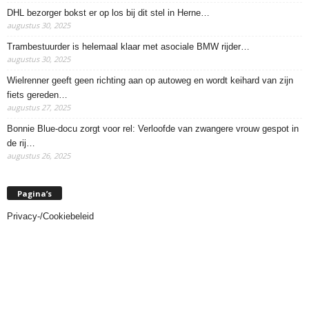
DHL bezorger bokst er op los bij dit stel in Herne…
augustus 30, 2025
Trambestuurder is helemaal klaar met asociale BMW rijder…
augustus 30, 2025
Wielrenner geeft geen richting aan op autoweg en wordt keihard van zijn
fiets gereden…
augustus 27, 2025
Bonnie Blue-docu zorgt voor rel: Verloofde van zwangere vrouw gespot in
de rij…
augustus 26, 2025
Pagina’s
Privacy-/Cookiebeleid