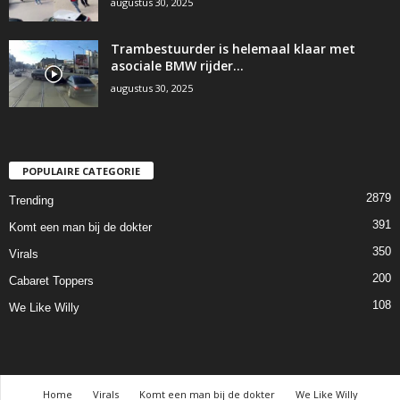
augustus 30, 2025
Trambestuurder is helemaal klaar met
asociale BMW rijder…
augustus 30, 2025
POPULAIRE CATEGORIE
2879
Trending
391
Komt een man bij de dokter
350
Virals
200
Cabaret Toppers
108
We Like Willy
Home
Virals
Komt een man bij de dokter
We Like Willy