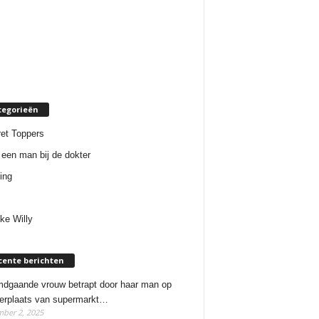
tegorieën
et Toppers
een man bij de dokter
ing
ke Willy
cente berichten
dgaande vrouw betrapt door haar man op
erplaats van supermarkt…
ber 2, 2025