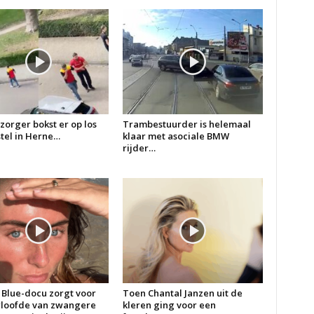
zorger bokst er op los
Trambestuurder is helemaal
 stel in Herne…
klaar met asociale BMW
rijder…
 Blue-docu zorgt voor
Toen Chantal Janzen uit de
erloofde van zwangere
kleren ging voor een