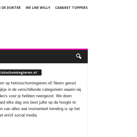
J DE DOKTER
WE LIKE WILLY
CABARET TOPPERS
tistochomtegieren.nl
m op hetistochomtegieren.nl! Neem gerust
ijkje in de verschillende categorieën waarin wij
deo's voor je hebben neergezet. We doen
aard elke dag ons best jullie op de hoogte te
n van alles wat momenteel trending is op het
net en/of social media.