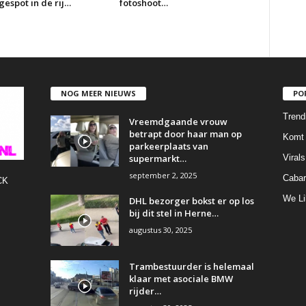
espot in de rij…
fotoshoot…
NOG MEER NIEUWS
PO
Trend
Vreemdgaande vrouw
betrapt door haar man op
Komt 
parkeerplaats van
supermarkt…
Virals
september 2, 2025
Cabar
CK
We Li
DHL bezorger bokst er op los
bij dit stel in Herne…
augustus 30, 2025
Trambestuurder is helemaal
klaar met asociale BMW
rijder…