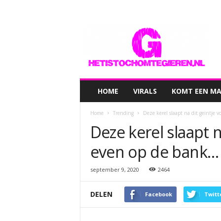
hetistochomtegieren.nl
HOME
VIRALS
KOMT EEN MAN
Home
Trending
Deze kerel slaapt na dit geintje 
Deze kerel slaapt n
even op de bank…
september 9, 2020
2464
DELEN
Facebook
Twitt