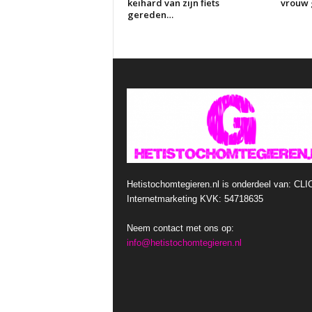
keihard van zijn fiets
vrouw g
gereden…
Hetistochomtegieren.nl is onderdeel van: CLI
Internetmarketing KVK: 54718635
Neem contact met ons op:
info@hetistochomtegieren.nl