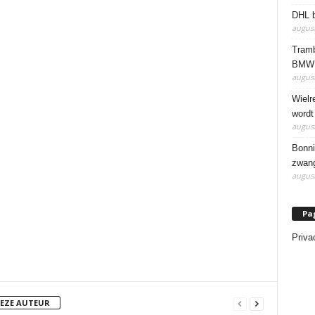
DHL b
august
Tramb
BMW 
august
Wielr
wordt
august
Bonni
zwang
august
Pa
Priva
DEZE AUTEUR