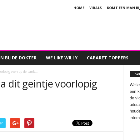
HOME
VIRALS
KOMT EEN MAN BI
 BIJ DE DOKTER
WE LIKE WILLY
CABARET TOPPERS
voorlopig even op de bank…
he
a dit geintje voorlopig
Welko
een k
de vi
uiter
houde
inter
er