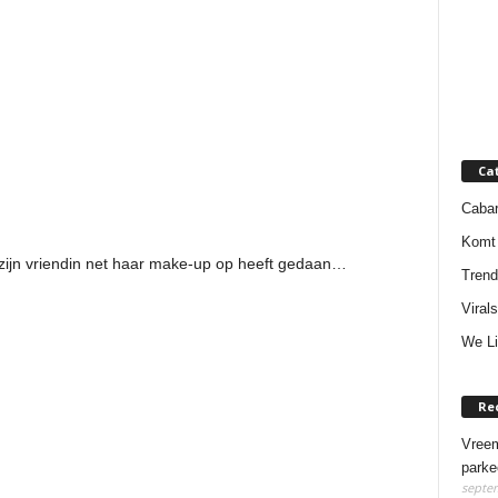
Ca
Cabar
Komt 
zijn vriendin net haar make-up op heeft gedaan…
Trend
Virals
We Li
Re
Vreem
parke
septem