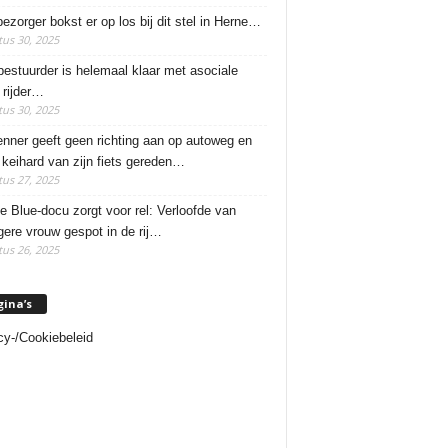
ezorger bokst er op los bij dit stel in Herne…
us 30, 2025
estuurder is helemaal klaar met asociale
rijder…
us 30, 2025
enner geeft geen richting aan op autoweg en
 keihard van zijn fiets gereden…
us 27, 2025
e Blue-docu zorgt voor rel: Verloofde van
ere vrouw gespot in de rij…
us 26, 2025
gina’s
cy-/Cookiebeleid