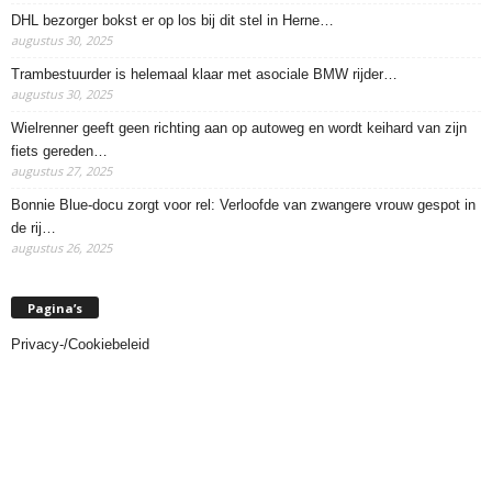
DHL bezorger bokst er op los bij dit stel in Herne…
augustus 30, 2025
Trambestuurder is helemaal klaar met asociale BMW rijder…
augustus 30, 2025
Wielrenner geeft geen richting aan op autoweg en wordt keihard van zijn
fiets gereden…
augustus 27, 2025
Bonnie Blue-docu zorgt voor rel: Verloofde van zwangere vrouw gespot in
de rij…
augustus 26, 2025
Pagina’s
Privacy-/Cookiebeleid