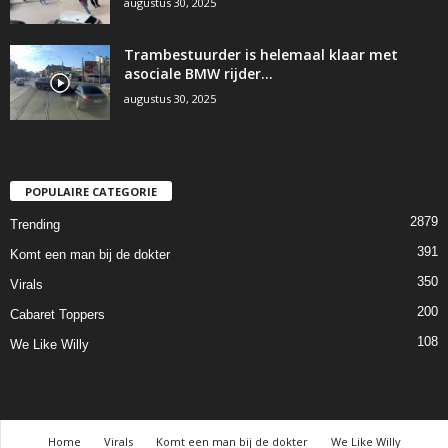
augustus 30, 2025
Trambestuurder is helemaal klaar met
asociale BMW rijder…
augustus 30, 2025
POPULAIRE CATEGORIE
2879
Trending
391
Komt een man bij de dokter
350
Virals
200
Cabaret Toppers
108
We Like Willy
Home
Virals
Komt een man bij de dokter
We Like Willy