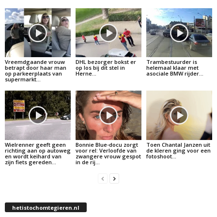
Vreemdgaande vrouw
DHL bezorger bokst er
Trambestuurder is
betrapt door haar man
op los bij dit stel in
helemaal klaar met
op parkeerplaats van
Herne…
asociale BMW rijder…
supermarkt…
Wielrenner geeft geen
Bonnie Blue-docu zorgt
Toen Chantal Janzen uit
richting aan op autoweg
voor rel: Verloofde van
de kleren ging voor een
en wordt keihard van
zwangere vrouw gespot
fotoshoot…
zijn fiets gereden…
in de rij…
hetistochomtegieren.nl