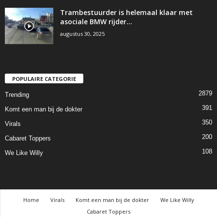
Trambestuurder is helemaal klaar met
asociale BMW rijder…
augustus 30, 2025
POPULAIRE CATEGORIE
2879
Trending
391
Komt een man bij de dokter
350
Virals
200
Cabaret Toppers
108
We Like Willy
Home
Virals
Komt een man bij de dokter
We Like Willy
Cabaret Toppers