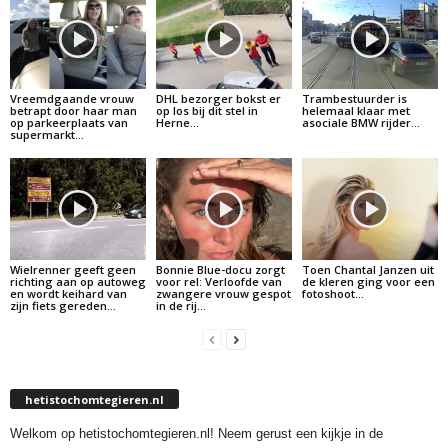
Vreemdgaande vrouw
DHL bezorger bokst er
Trambestuurder is
betrapt door haar man
op los bij dit stel in
helemaal klaar met
op parkeerplaats van
Herne…
asociale BMW rijder…
supermarkt…
Wielrenner geeft geen
Bonnie Blue-docu zorgt
Toen Chantal Janzen uit
richting aan op autoweg
voor rel: Verloofde van
de kleren ging voor een
en wordt keihard van
zwangere vrouw gespot
fotoshoot…
zijn fiets gereden…
in de rij…
hetistochomtegieren.nl
Welkom op hetistochomtegieren.nl! Neem gerust een kijkje in de