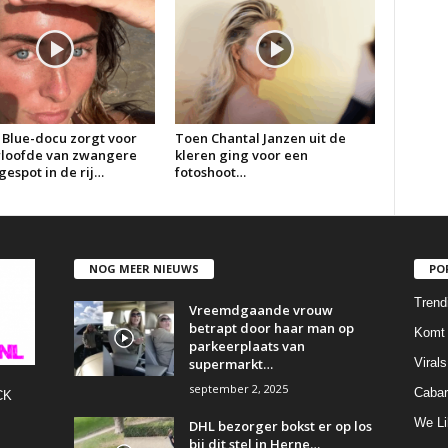
 Blue-docu zorgt voor
Toen Chantal Janzen uit de
erloofde van zwangere
kleren ging voor een
espot in de rij…
fotoshoot…
NOG MEER NIEUWS
PO
Trend
Vreemdgaande vrouw
betrapt door haar man op
Komt 
parkeerplaats van
supermarkt…
Virals
september 2, 2025
Cabar
CK
We Li
DHL bezorger bokst er op los
bij dit stel in Herne…