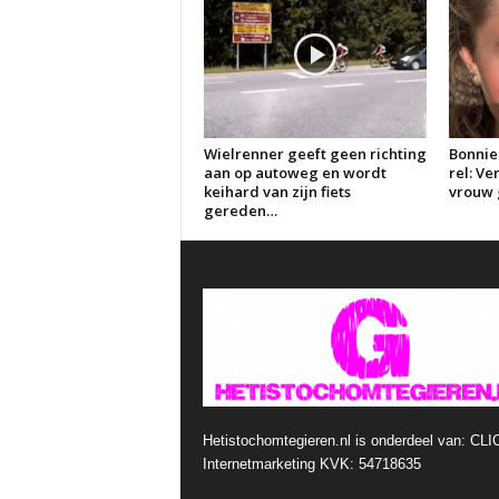
Wielrenner geeft geen richting
Bonnie
aan op autoweg en wordt
rel: V
keihard van zijn fiets
vrouw g
gereden…
Hetistochomtegieren.nl is onderdeel van: CLI
Internetmarketing KVK: 54718635