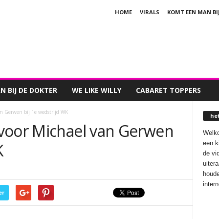
HOME
VIRALS
KOMT EEN MAN BI
 BIJ DE DOKTER
WE LIKE WILLY
CABARET TOPPERS
n Gerwen bij 1e wedstrijd WK
he
voor Michael van Gerwen
Welko
een k
K
de vi
uiter
houde
inter
er