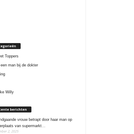
tegorieën
et Toppers
een man bij de dokter
ing
ke Willy
cente berichten
dgaande vrouw betrapt door haar man op
erplaats van supermarkt…
ber 2, 2025