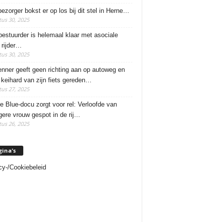
ezorger bokst er op los bij dit stel in Herne…
us 30, 2025
estuurder is helemaal klaar met asociale
rijder…
us 30, 2025
enner geeft geen richting aan op autoweg en
 keihard van zijn fiets gereden…
us 27, 2025
e Blue-docu zorgt voor rel: Verloofde van
ere vrouw gespot in de rij…
us 26, 2025
gina’s
cy-/Cookiebeleid