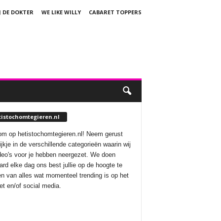
J DE DOKTER
WE LIKE WILLY
CABARET TOPPERS
tistochomtegieren.nl
m op hetistochomtegieren.nl! Neem gerust
ijkje in de verschillende categorieën waarin wij
deo's voor je hebben neergezet. We doen
aard elke dag ons best jullie op de hoogte te
n van alles wat momenteel trending is op het
net en/of social media.