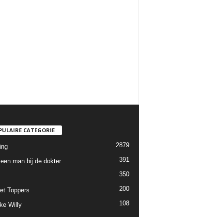
PULAIRE CATEGORIE
2879
ing
391
een man bij de dokter
350
200
et Toppers
108
ke Willy