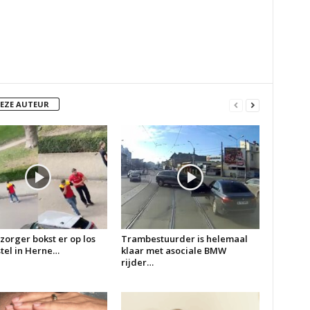
DEZE AUTEUR
zorger bokst er op los
Trambestuurder is helemaal
 stel in Herne…
klaar met asociale BMW
rijder…