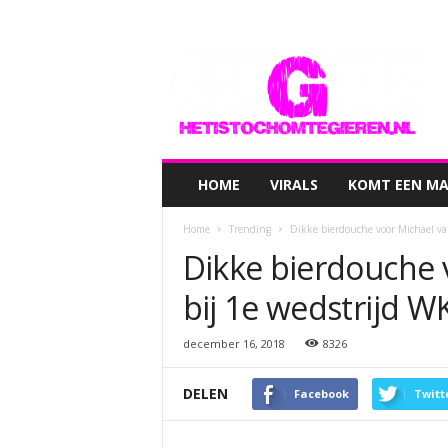
hetistochomtegieren.nl
HOME
VIRALS
KOMT EEN MAN
Home
Trending
Dikke bierdouche voor Michael va
Dikke bierdouche 
bij 1e wedstrijd W
december 16, 2018
8326
DELEN
Facebook
Twitt