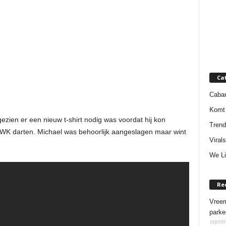
Ca
Cabar
Komt 
ezien er een nieuw t-shirt nodig was voordat hij kon
Trend
t WK darten. Michael was behoorlijk aangeslagen maar wint
Virals
We Li
Re
Vreem
parke
septem