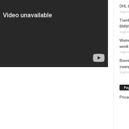
DHL b
august
Tramb
BMW 
august
Wielr
wordt
august
Bonni
zwang
august
Pa
Priva