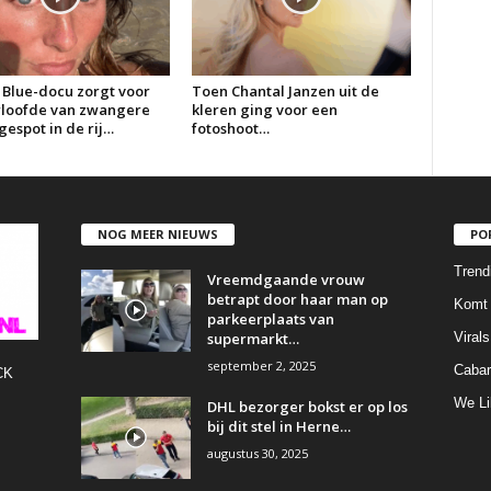
 Blue-docu zorgt voor
Toen Chantal Janzen uit de
erloofde van zwangere
kleren ging voor een
espot in de rij…
fotoshoot…
NOG MEER NIEUWS
PO
Trend
Vreemdgaande vrouw
betrapt door haar man op
Komt 
parkeerplaats van
supermarkt…
Virals
september 2, 2025
Cabar
CK
We Li
DHL bezorger bokst er op los
bij dit stel in Herne…
augustus 30, 2025