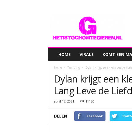
hetistochomtegieren.nl
HOME
VIRALS
KOMT EEN MAN
Home
Trending
Dylan krijgt een klein beetje kort
Dylan krijgt een kl
Lang Leve de Lief
april 17, 2021
11120
DELEN
Facebook
Twitt