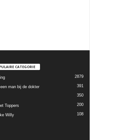
PULAIRE CATEGORIE
2879
ing
391
een man bij de dokter
350
200
et Toppers
108
ke Willy