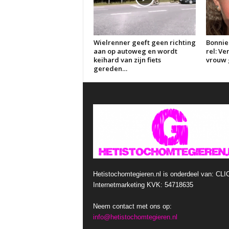
Wielrenner geeft geen richting
Bonnie
aan op autoweg en wordt
rel: V
keihard van zijn fiets
vrouw g
gereden…
Hetistochomtegieren.nl is onderdeel van: CLI
Internetmarketing KVK: 54718635
Neem contact met ons op:
info@hetistochomtegieren.nl