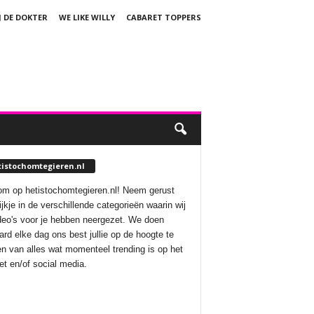
J DE DOKTER
WE LIKE WILLY
CABARET TOPPERS
tistochomtegieren.nl
m op hetistochomtegieren.nl! Neem gerust
ijkje in de verschillende categorieën waarin wij
deo's voor je hebben neergezet. We doen
aard elke dag ons best jullie op de hoogte te
n van alles wat momenteel trending is op het
net en/of social media.