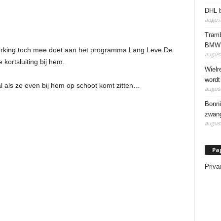
DHL b
august
Tramb
BMW 
perking toch mee doet aan het programma Lang Leve De
august
 kortsluiting bij hem.
Wielr
wordt
l als ze even bij hem op schoot komt zitten…
august
Bonni
zwang
august
Pa
Priva