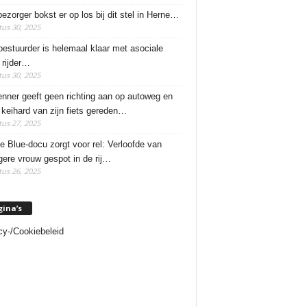
ezorger bokst er op los bij dit stel in Herne…
us 30, 2025
estuurder is helemaal klaar met asociale
rijder…
us 30, 2025
enner geeft geen richting aan op autoweg en
 keihard van zijn fiets gereden…
us 27, 2025
e Blue-docu zorgt voor rel: Verloofde van
ere vrouw gespot in de rij…
us 26, 2025
gina’s
cy-/Cookiebeleid