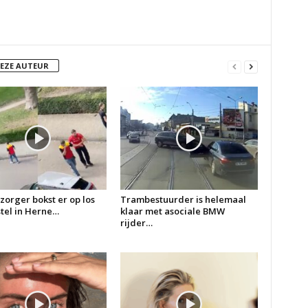
DEZE AUTEUR
zorger bokst er op los
Trambestuurder is helemaal
 stel in Herne…
klaar met asociale BMW
rijder…