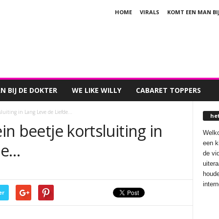
HOME
VIRALS
KOMT EEN MAN BI
 BIJ DE DOKTER
WE LIKE WILLY
CABARET TOPPERS
sluiting in Lang Leve de Liefde…
he
ein beetje kortsluiting in
Welko
een k
de…
de vi
uiter
houde
inter
er