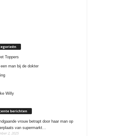
tegorieën
et Toppers
een man bij de dokter
ing
ke Willy
cente berichten
dgaande vrouw betrapt door haar man op
erplaats van supermarkt…
ber 2, 2025