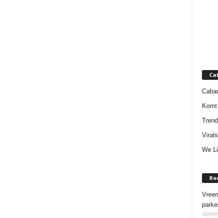
Ca
Cabar
Komt 
Trend
Virals
We Li
Re
Vreem
parke
septem