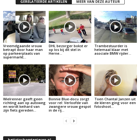
GERELATEERDE ARTIKELEN
MEER VAN DEZE AUTEUR
Vreemdgaande vrouw
DHL bezorger bokst er
Trambestuurder is
betrapt door haar man
op los bij dit stel in
helemaal klaar met
op parkeerplaats van
Herne…
asociale BMW rijder…
supermarkt…
Wielrenner geeft geen
Bonnie Blue-docu zorgt
Toen Chantal Janzen uit
richting aan op autoweg
voor rel: Verloofde van
de kleren ging voor een
en wordt keihard van
zwangere vrouw gespot
fotoshoot…
zijn fiets gereden…
in de rij…
hetistochomtegieren.nl