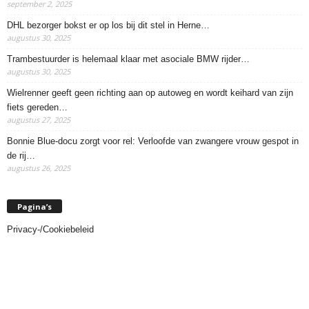
september 2, 2025
DHL bezorger bokst er op los bij dit stel in Herne…
augustus 30, 2025
Trambestuurder is helemaal klaar met asociale BMW rijder…
augustus 30, 2025
Wielrenner geeft geen richting aan op autoweg en wordt keihard van zijn
fiets gereden…
augustus 27, 2025
Bonnie Blue-docu zorgt voor rel: Verloofde van zwangere vrouw gespot in
de rij…
augustus 26, 2025
Pagina’s
Privacy-/Cookiebeleid