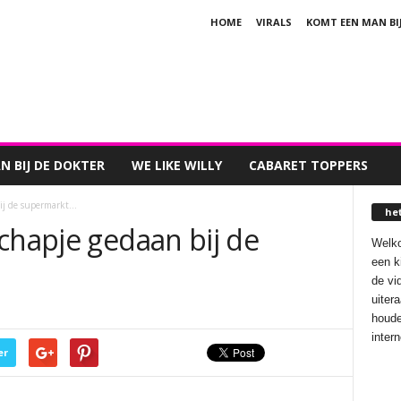
HOME
VIRALS
KOMT EEN MAN BI
 BIJ DE DOKTER
WE LIKE WILLY
CABARET TOPPERS
bij de supermarkt…
he
chapje gedaan bij de
Welko
een k
de vi
uiter
houde
inter
er