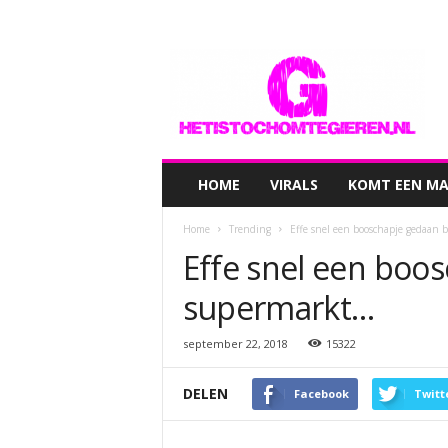
hetistochomtegieren.nl
HOME
VIRALS
KOMT EEN MAN
Home
Trending
Effe snel een booschapje gedaan 
Effe snel een boos
supermarkt…
september 22, 2018
15322
DELEN
Facebook
Twitt