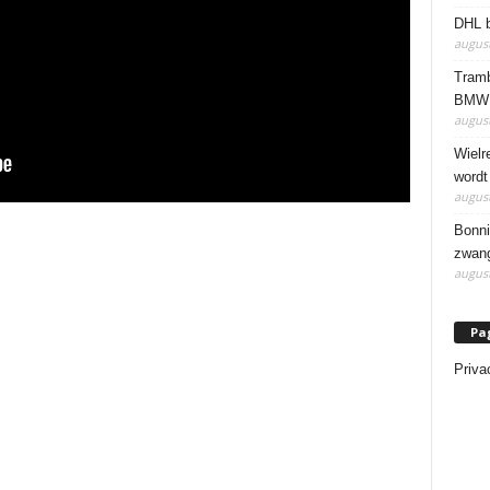
DHL b
august
Tramb
BMW 
august
Wielr
wordt
august
Bonni
zwang
august
Pa
Priva