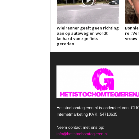
Wielrenner geeft geen richting
Bonnie
aan op autoweg en wordt
rel: V
keihard van zijn fiets
vrouw g
gereden…
Hetistochomtegieren.nl is onderdeel van: CLI
Internetmarketing KVK: 54718635
Neem contact met ons op:
info@hetistochomtegieren.nl