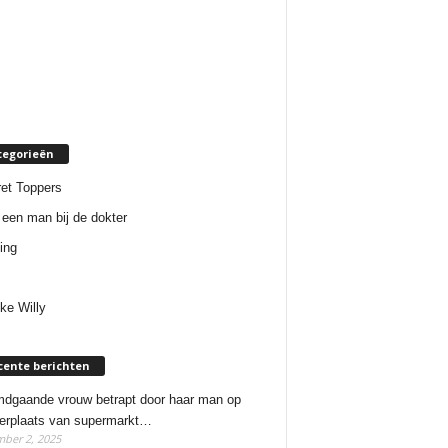
tegorieën
et Toppers
een man bij de dokter
ing
ke Willy
cente berichten
dgaande vrouw betrapt door haar man op
erplaats van supermarkt…
ber 2, 2025