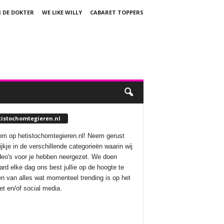
J DE DOKTER
WE LIKE WILLY
CABARET TOPPERS
tistochomtegieren.nl
m op hetistochomtegieren.nl! Neem gerust
ijkje in de verschillende categorieën waarin wij
deo's voor je hebben neergezet. We doen
aard elke dag ons best jullie op de hoogte te
n van alles wat momenteel trending is op het
net en/of social media.