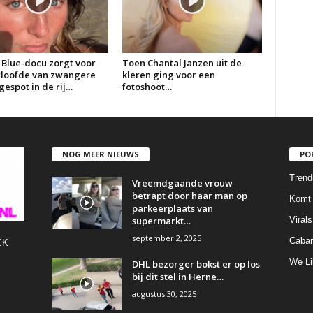
 Blue-docu zorgt voor
Toen Chantal Janzen uit de
erloofde van zwangere
kleren ging voor een
espot in de rij…
fotoshoot…
NOG MEER NIEUWS
PO
Trend
Vreemdgaande vrouw
betrapt door haar man op
Komt 
parkeerplaats van
supermarkt…
Virals
september 2, 2025
Cabar
CK
We Li
DHL bezorger bokst er op los
bij dit stel in Herne…
augustus 30, 2025