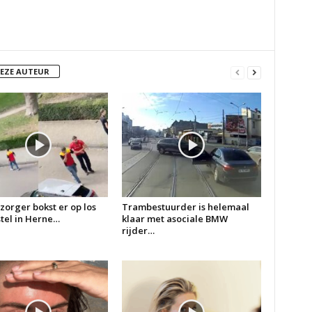
DEZE AUTEUR
zorger bokst er op los
Trambestuurder is helemaal
 stel in Herne…
klaar met asociale BMW
rijder…