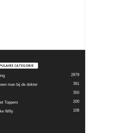
PULAIRE CATEGORIE
2879
ing
391
een man bij de dokter
350
200
et Toppers
108
ke Willy