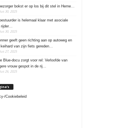
ezorger bokst er op los bij dit stel in Herne…
us 30, 2025
estuurder is helemaal klaar met asociale
rijder…
us 30, 2025
enner geeft geen richting aan op autoweg en
 keihard van zijn fiets gereden…
us 27, 2025
e Blue-docu zorgt voor rel: Verloofde van
ere vrouw gespot in de rij…
us 26, 2025
gina’s
cy-/Cookiebeleid