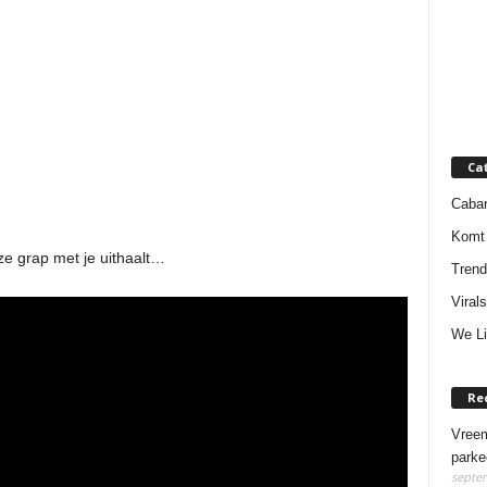
Ca
Cabar
Komt 
ze grap met je uithaalt…
Trend
Virals
We Li
Re
Vreem
parke
septem