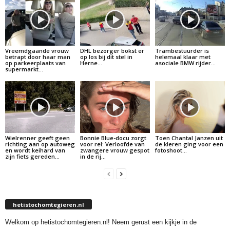
Vreemdgaande vrouw
DHL bezorger bokst er
Trambestuurder is
betrapt door haar man
op los bij dit stel in
helemaal klaar met
op parkeerplaats van
Herne…
asociale BMW rijder…
supermarkt…
Wielrenner geeft geen
Bonnie Blue-docu zorgt
Toen Chantal Janzen uit
richting aan op autoweg
voor rel: Verloofde van
de kleren ging voor een
en wordt keihard van
zwangere vrouw gespot
fotoshoot…
zijn fiets gereden…
in de rij…
hetistochomtegieren.nl
Welkom op hetistochomtegieren.nl! Neem gerust een kijkje in de