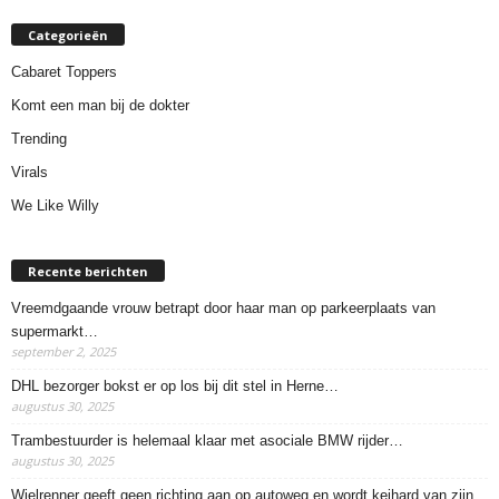
Categorieën
Cabaret Toppers
Komt een man bij de dokter
Trending
Virals
We Like Willy
Recente berichten
Vreemdgaande vrouw betrapt door haar man op parkeerplaats van
supermarkt…
september 2, 2025
DHL bezorger bokst er op los bij dit stel in Herne…
augustus 30, 2025
Trambestuurder is helemaal klaar met asociale BMW rijder…
augustus 30, 2025
Wielrenner geeft geen richting aan op autoweg en wordt keihard van zijn