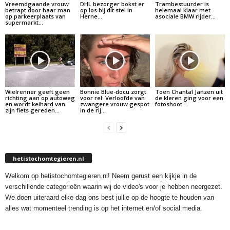
Vreemdgaande vrouw
DHL bezorger bokst er
Trambestuurder is
betrapt door haar man
op los bij dit stel in
helemaal klaar met
op parkeerplaats van
Herne…
asociale BMW rijder…
supermarkt…
Wielrenner geeft geen
Bonnie Blue-docu zorgt
Toen Chantal Janzen uit
richting aan op autoweg
voor rel: Verloofde van
de kleren ging voor een
en wordt keihard van
zwangere vrouw gespot
fotoshoot…
zijn fiets gereden…
in de rij…
hetistochomtegieren.nl
Welkom op hetistochomtegieren.nl! Neem gerust een kijkje in de
verschillende categorieën waarin wij de video's voor je hebben neergezet.
We doen uiteraard elke dag ons best jullie op de hoogte te houden van
alles wat momenteel trending is op het internet en/of social media.