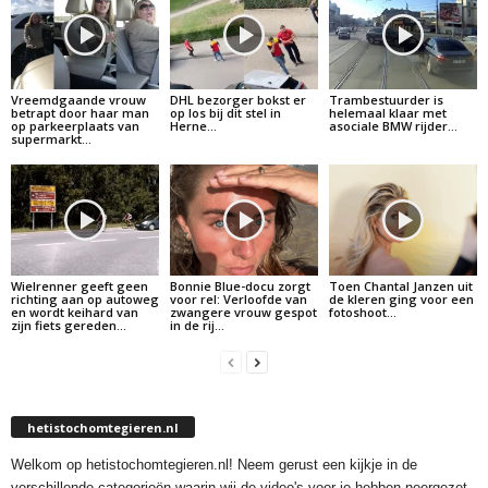
Vreemdgaande vrouw
DHL bezorger bokst er
Trambestuurder is
betrapt door haar man
op los bij dit stel in
helemaal klaar met
op parkeerplaats van
Herne…
asociale BMW rijder…
supermarkt…
Wielrenner geeft geen
Bonnie Blue-docu zorgt
Toen Chantal Janzen uit
richting aan op autoweg
voor rel: Verloofde van
de kleren ging voor een
en wordt keihard van
zwangere vrouw gespot
fotoshoot…
zijn fiets gereden…
in de rij…
hetistochomtegieren.nl
Welkom op hetistochomtegieren.nl! Neem gerust een kijkje in de
verschillende categorieën waarin wij de video's voor je hebben neergezet.