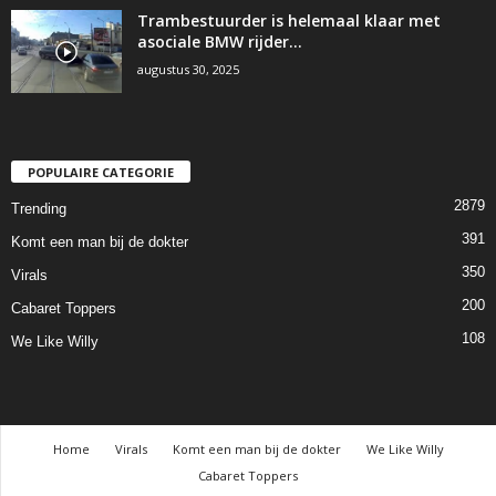
Trambestuurder is helemaal klaar met
asociale BMW rijder…
augustus 30, 2025
POPULAIRE CATEGORIE
2879
Trending
391
Komt een man bij de dokter
350
Virals
200
Cabaret Toppers
108
We Like Willy
Home
Virals
Komt een man bij de dokter
We Like Willy
Cabaret Toppers