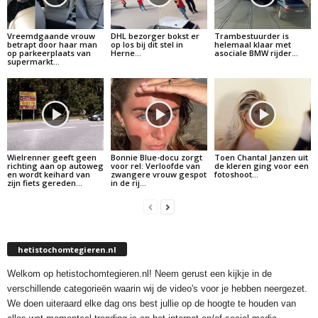
Vreemdgaande vrouw
DHL bezorger bokst er
Trambestuurder is
betrapt door haar man
op los bij dit stel in
helemaal klaar met
op parkeerplaats van
Herne…
asociale BMW rijder…
supermarkt…
Wielrenner geeft geen
Bonnie Blue-docu zorgt
Toen Chantal Janzen uit
richting aan op autoweg
voor rel: Verloofde van
de kleren ging voor een
en wordt keihard van
zwangere vrouw gespot
fotoshoot…
zijn fiets gereden…
in de rij…
hetistochomtegieren.nl
Welkom op hetistochomtegieren.nl! Neem gerust een kijkje in de
verschillende categorieën waarin wij de video's voor je hebben neergezet.
We doen uiteraard elke dag ons best jullie op de hoogte te houden van