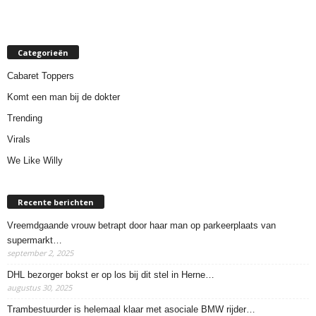
Categorieën
Cabaret Toppers
Komt een man bij de dokter
Trending
Virals
We Like Willy
Recente berichten
Vreemdgaande vrouw betrapt door haar man op parkeerplaats van
supermarkt…
september 2, 2025
DHL bezorger bokst er op los bij dit stel in Herne…
augustus 30, 2025
Trambestuurder is helemaal klaar met asociale BMW rijder…