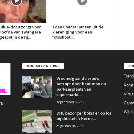
 Blue-docu zorgt voor
Toen Chantal Janzen uit de
erloofde van zwangere
kleren ging voor een
espot in de rij…
fotoshoot…
NOG MEER NIEUWS
PO
Trend
Vreemdgaande vrouw
betrapt door haar man op
Komt 
parkeerplaats van
supermarkt…
Virals
september 2, 2025
Cabar
CK
We Li
DHL bezorger bokst er op los
bij dit stel in Herne…
augustus 30, 2025