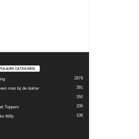
PULAIRE CATEGORIE
2879
ing
391
een man bij de dokter
350
200
et Toppers
108
ke Willy