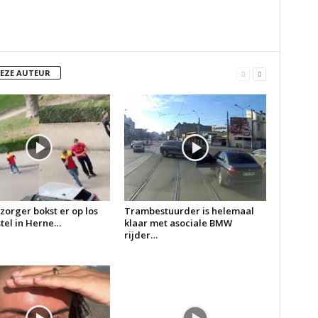
DEZE AUTEUR
zorger bokst er op los
Trambestuurder is helemaal
 stel in Herne…
klaar met asociale BMW
rijder…