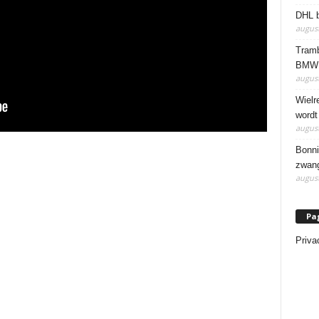
DHL b
august
Tramb
BMW 
august
Wielr
wordt
august
Bonni
zwang
august
Pa
Priva