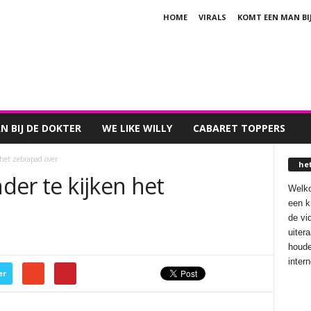
HOME
VIRALS
KOMT EEN MAN BI
 BIJ DE DOKTER
WE LIKE WILLY
CABARET TOPPERS
 het zebrapad over
he
nder te kijken het
Welko
een k
de vi
uiter
houde
inter
er