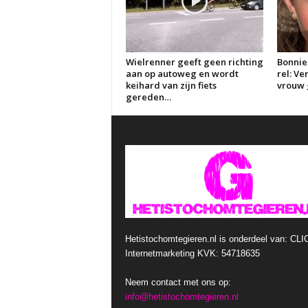
Wielrenner geeft geen richting
Bonnie
aan op autoweg en wordt
rel: V
keihard van zijn fiets
vrouw g
gereden…
Hetistochomtegieren.nl is onderdeel van: CLI
Internetmarketing KVK: 54718635
Neem contact met ons op:
info@hetistochomtegieren.nl