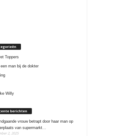
tegorieën
et Toppers
een man bij de dokter
ing
ke Willy
cente berichten
dgaande vrouw betrapt door haar man op
erplaats van supermarkt…
ber 2, 2025