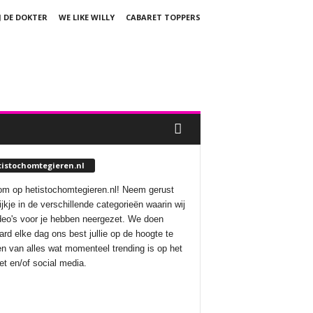
J DE DOKTER
WE LIKE WILLY
CABARET TOPPERS
tistochomtegieren.nl
m op hetistochomtegieren.nl! Neem gerust
ijkje in de verschillende categorieën waarin wij
deo's voor je hebben neergezet. We doen
aard elke dag ons best jullie op de hoogte te
n van alles wat momenteel trending is op het
net en/of social media.