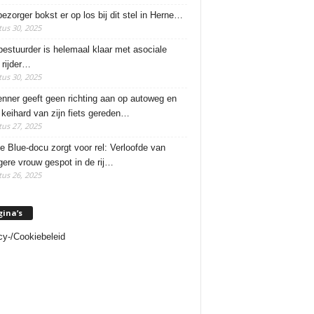
ezorger bokst er op los bij dit stel in Herne…
us 30, 2025
estuurder is helemaal klaar met asociale
rijder…
us 30, 2025
enner geeft geen richting aan op autoweg en
 keihard van zijn fiets gereden…
us 27, 2025
e Blue-docu zorgt voor rel: Verloofde van
ere vrouw gespot in de rij…
us 26, 2025
gina’s
cy-/Cookiebeleid