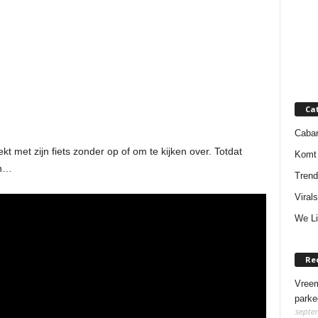
Ca
Cabar
 met zijn fiets zonder op of om te kijken over. Totdat
Komt 
en…
Trend
Virals
We Li
Re
Vreem
parke
septem