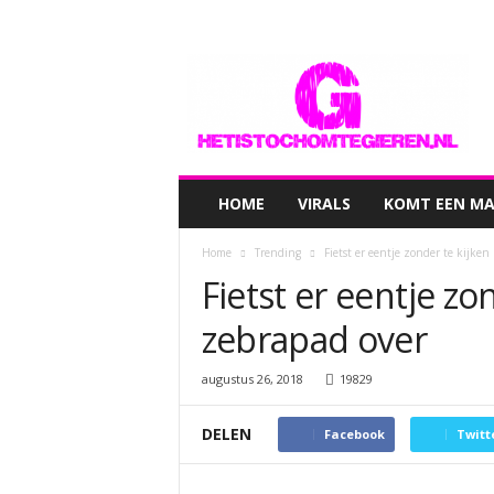
hetistochomtegieren.nl
HOME
VIRALS
KOMT EEN MAN
Home
Trending
Fietst er eentje zonder te kijken
Fietst er eentje zo
zebrapad over
augustus 26, 2018
19829
DELEN
Facebook
Twitt