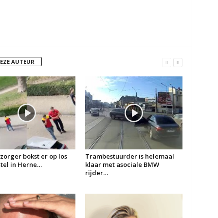
DEZE AUTEUR
zorger bokst er op los
Trambestuurder is helemaal
 stel in Herne…
klaar met asociale BMW
rijder…