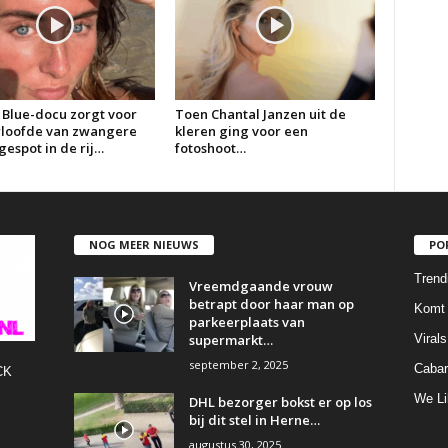
 Blue-docu zorgt voor
Toen Chantal Janzen uit de
erloofde van zwangere
kleren ging voor een
espot in de rij…
fotoshoot…
NOG MEER NIEUWS
PO
Trend
Vreemdgaande vrouw
betrapt door haar man op
Komt 
parkeerplaats van
supermarkt…
Virals
september 2, 2025
Cabar
CK
We Li
DHL bezorger bokst er op los
bij dit stel in Herne…
augustus 30, 2025