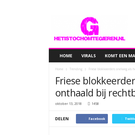
hetistochomtegieren.nl
HOME
VIRALS
KOMT EEN MAN
Home
Trending
Friese blokkeerders snelweg als 
Friese blokkeerder
onthaald bij recht
oktober 13, 2018
1458
DELEN
Facebook
Twitt