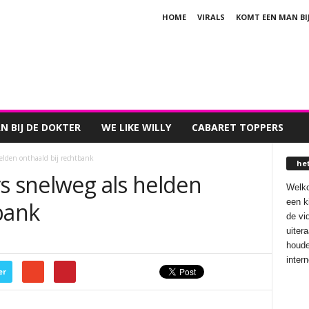
HOME
VIRALS
KOMT EEN MAN BI
 BIJ DE DOKTER
WE LIKE WILLY
CABARET TOPPERS
helden onthaald bij rechtbank
he
s snelweg als helden
Welko
een k
bank
de vi
uiter
houde
inter
er