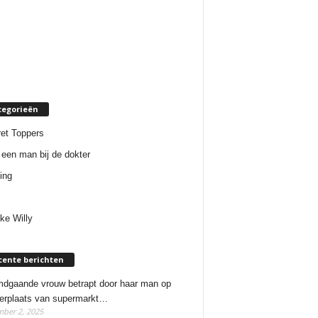
tegorieën
et Toppers
een man bij de dokter
ing
ke Willy
cente berichten
dgaande vrouw betrapt door haar man op
erplaats van supermarkt…
ber 2, 2025