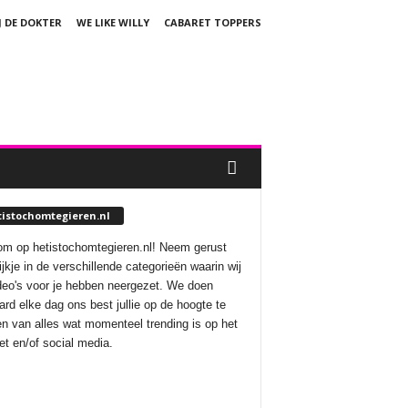
J DE DOKTER
WE LIKE WILLY
CABARET TOPPERS
tistochomtegieren.nl
m op hetistochomtegieren.nl! Neem gerust
ijkje in de verschillende categorieën waarin wij
deo's voor je hebben neergezet. We doen
aard elke dag ons best jullie op de hoogte te
n van alles wat momenteel trending is op het
net en/of social media.