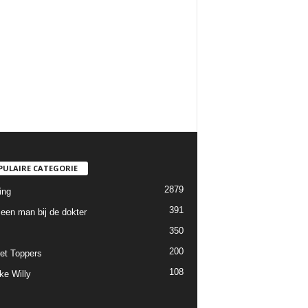
PULAIRE CATEGORIE
2879
ing
391
een man bij de dokter
350
200
et Toppers
108
ke Willy