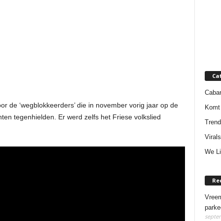
Ca
Cabar
or de ‘wegblokkeerders’ die in november vorig jaar op de
Komt 
en tegenhielden. Er werd zelfs het Friese volkslied
Trend
Virals
We Li
Re
Vreem
parke
septem