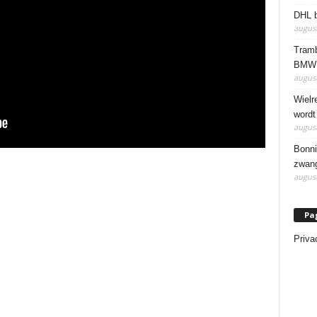
DHL b
august
Tramb
BMW 
august
Wielr
wordt
august
Bonni
zwang
august
Pa
Priva