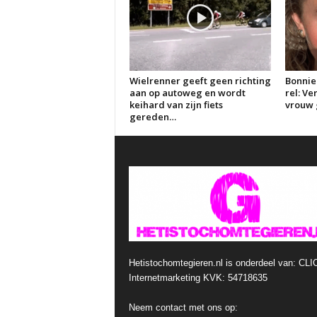
Wielrenner geeft geen richting
Bonnie
aan op autoweg en wordt
rel: V
keihard van zijn fiets
vrouw g
gereden…
Hetistochomtegieren.nl is onderdeel van: CLI
Internetmarketing KVK: 54718635
Neem contact met ons op: