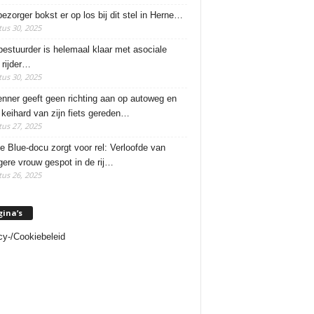
ezorger bokst er op los bij dit stel in Herne…
us 30, 2025
estuurder is helemaal klaar met asociale
rijder…
us 30, 2025
enner geeft geen richting aan op autoweg en
 keihard van zijn fiets gereden…
us 27, 2025
e Blue-docu zorgt voor rel: Verloofde van
ere vrouw gespot in de rij…
us 26, 2025
gina’s
cy-/Cookiebeleid