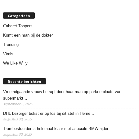
Categorieën
Cabaret Toppers
Komt een man bij de dokter
Trending
Virals
We Like Willy
Recente berichten
Vreemdgaande vrouw betrapt door haar man op parkeerplaats van
supermarkt…
september 2, 2025
DHL bezorger bokst er op los bij dit stel in Herne…
augustus 30, 2025
Trambestuurder is helemaal klaar met asociale BMW rijder…
augustus 30, 2025