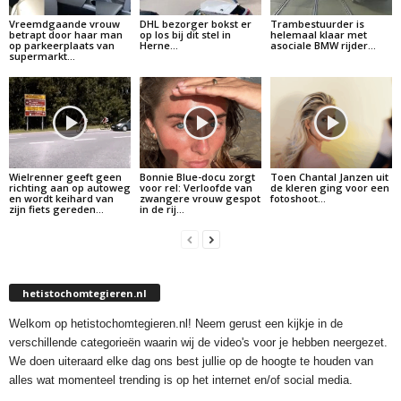
Vreemdgaande vrouw
DHL bezorger bokst er
Trambestuurder is
betrapt door haar man
op los bij dit stel in
helemaal klaar met
op parkeerplaats van
Herne…
asociale BMW rijder…
supermarkt…
Wielrenner geeft geen
Bonnie Blue-docu zorgt
Toen Chantal Janzen uit
richting aan op autoweg
voor rel: Verloofde van
de kleren ging voor een
en wordt keihard van
zwangere vrouw gespot
fotoshoot…
zijn fiets gereden…
in de rij…
hetistochomtegieren.nl
Welkom op hetistochomtegieren.nl! Neem gerust een kijkje in de
verschillende categorieën waarin wij de video's voor je hebben neergezet.
We doen uiteraard elke dag ons best jullie op de hoogte te houden van
alles wat momenteel trending is op het internet en/of social media.