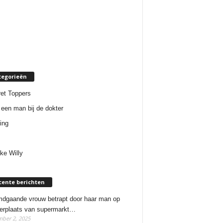
tegorieën
et Toppers
een man bij de dokter
ing
ke Willy
cente berichten
dgaande vrouw betrapt door haar man op
erplaats van supermarkt…
ber 2, 2025