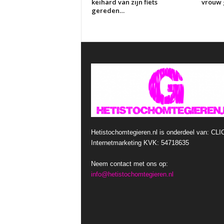
keihard van zijn fiets
vrouw g
gereden…
Hetistochomtegieren.nl is onderdeel van: CLI
Internetmarketing KVK: 54718635
Neem contact met ons op:
info@hetistochomtegieren.nl