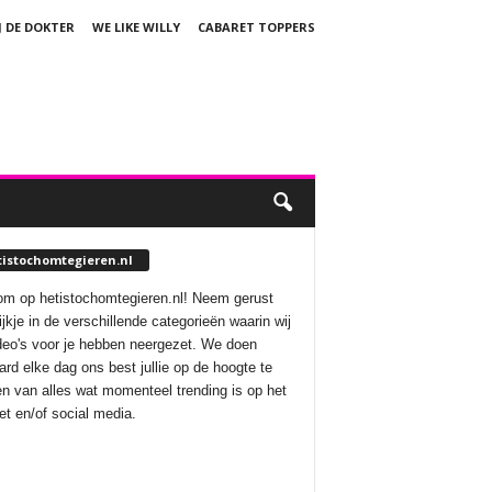
J DE DOKTER
WE LIKE WILLY
CABARET TOPPERS
tistochomtegieren.nl
m op hetistochomtegieren.nl! Neem gerust
ijkje in de verschillende categorieën waarin wij
deo's voor je hebben neergezet. We doen
aard elke dag ons best jullie op de hoogte te
n van alles wat momenteel trending is op het
net en/of social media.