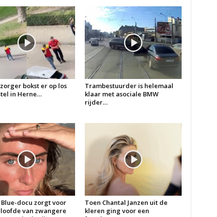
zorger bokst er op los
Trambestuurder is helemaal
 stel in Herne…
klaar met asociale BMW
rijder…
 Blue-docu zorgt voor
Toen Chantal Janzen uit de
erloofde van zwangere
kleren ging voor een