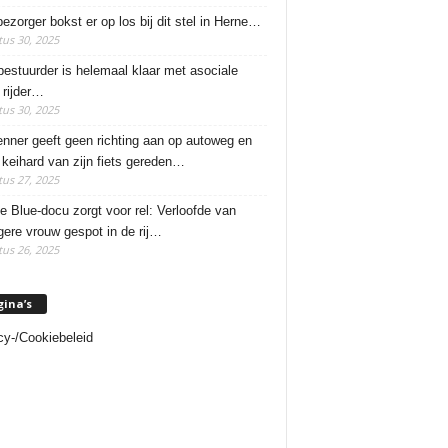
ezorger bokst er op los bij dit stel in Herne…
us 30, 2025
estuurder is helemaal klaar met asociale
rijder…
us 30, 2025
enner geeft geen richting aan op autoweg en
 keihard van zijn fiets gereden…
us 27, 2025
e Blue-docu zorgt voor rel: Verloofde van
ere vrouw gespot in de rij…
us 26, 2025
gina’s
cy-/Cookiebeleid