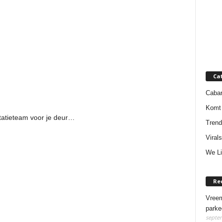
Ca
Cabar
Komt 
tatieteam voor je deur…
Trend
Virals
We Li
Re
Vreem
parke
septem