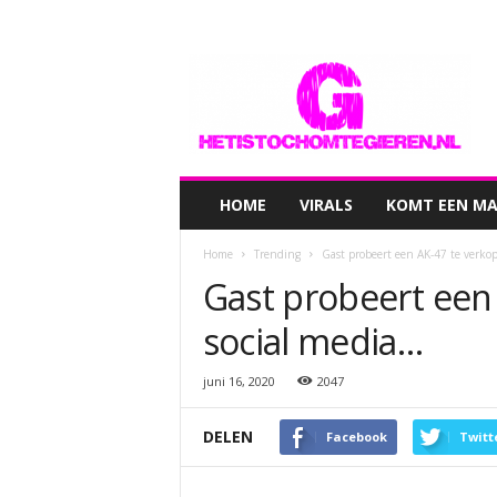
hetistochomtegieren.nl
HOME
VIRALS
KOMT EEN MAN
Home
Trending
Gast probeert een AK-47 te verkop
Gast probeert een
social media…
juni 16, 2020
2047
DELEN
Facebook
Twitt