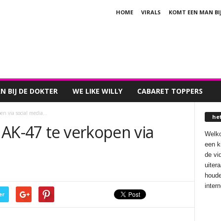
HOME
VIRALS
KOMT EEN MAN BI
 BIJ DE DOKTER
WE LIKE WILLY
CABARET TOPPERS
en via social media…
he
 AK-47 te verkopen via
Welko
een k
de vi
uiter
houde
inter
er