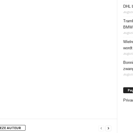
DHL b
august
Tramb
BMW 
august
Wielr
wordt
august
Bonni
zwang
august
Pa
Priva
DEZE AUTEUR