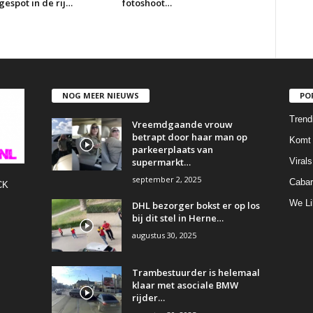
espot in de rij…
fotoshoot…
NOG MEER NIEUWS
PO
Trend
Vreemdgaande vrouw
betrapt door haar man op
Komt 
parkeerplaats van
supermarkt…
Virals
september 2, 2025
Cabar
CK
We Li
DHL bezorger bokst er op los
bij dit stel in Herne…
augustus 30, 2025
Trambestuurder is helemaal
klaar met asociale BMW
rijder…