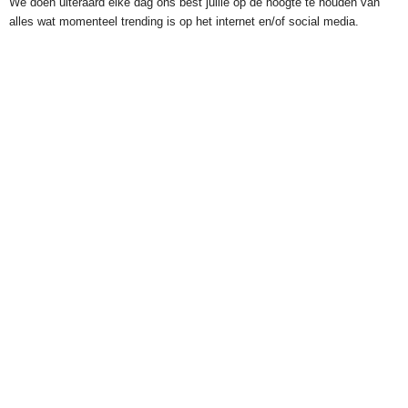
We doen uiteraard elke dag ons best jullie op de hoogte te houden van
alles wat momenteel trending is op het internet en/of social media.