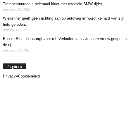
Trambestuurder is helemaal klaar met asociale BMW rijder…
augustus 30, 2025
Wielrenner geeft geen richting aan op autoweg en wordt keihard van zijn
fiets gereden…
augustus 27, 2025
Bonnie Blue-docu zorgt voor rel: Verloofde van zwangere vrouw gespot in
de rij…
augustus 26, 2025
Pagina’s
Privacy-/Cookiebeleid