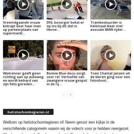
Vreemdgaande vrouw
DHL bezorger bokst er
Trambestuurder is
betrapt door haar man
op los bij dit stel in
helemaal klaar met
op parkeerplaats van
Herne…
asociale BMW rijder…
supermarkt…
Wielrenner geeft geen
Bonnie Blue-docu zorgt
Toen Chantal Janzen uit
richting aan op autoweg
voor rel: Verloofde van
de kleren ging voor een
en wordt keihard van
zwangere vrouw gespot
fotoshoot…
zijn fiets gereden…
in de rij…
hetistochomtegieren.nl
Welkom op hetistochomtegieren.nl! Neem gerust een kijkje in de
verschillende categorieën waarin wij de video's voor je hebben neergezet.