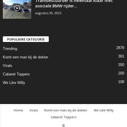
Trambestuurder is helemaal klaar met
asociale BMW rijder…
augustus 30, 2025
POPULAIRE CATEGORIE
2879
Trending
391
Komt een man bij de dokter
350
Virals
200
Cabaret Toppers
108
We Like Willy
Home
Virals
Komt een man bij de dokter
We Like Willy
Cabaret Toppers
©