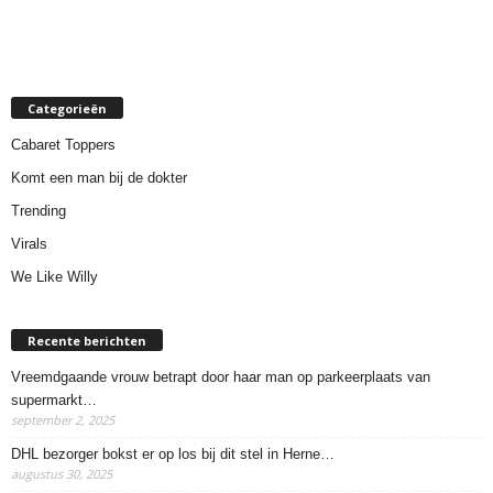
Categorieën
Cabaret Toppers
Komt een man bij de dokter
Trending
Virals
We Like Willy
Recente berichten
Vreemdgaande vrouw betrapt door haar man op parkeerplaats van
supermarkt…
september 2, 2025
DHL bezorger bokst er op los bij dit stel in Herne…
augustus 30, 2025