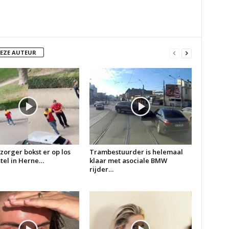
DEZE AUTEUR
zorger bokst er op los
Trambestuurder is helemaal
 stel in Herne…
klaar met asociale BMW
rijder…