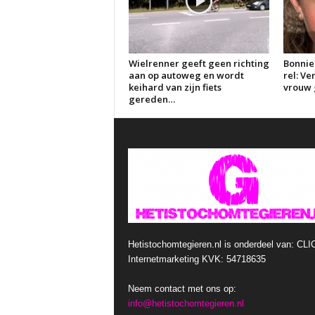
Wielrenner geeft geen richting
Bonnie
aan op autoweg en wordt
rel: V
keihard van zijn fiets
vrouw g
gereden…
Hetistochomtegieren.nl is onderdeel van: CLI
Internetmarketing KVK: 54718635
Neem contact met ons op:
info@hetistochomtegieren.nl