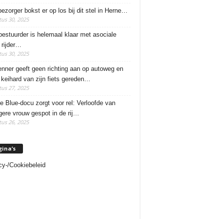
ezorger bokst er op los bij dit stel in Herne…
us 30, 2025
estuurder is helemaal klaar met asociale
rijder…
us 30, 2025
enner geeft geen richting aan op autoweg en
 keihard van zijn fiets gereden…
us 27, 2025
e Blue-docu zorgt voor rel: Verloofde van
ere vrouw gespot in de rij…
us 26, 2025
gina’s
cy-/Cookiebeleid