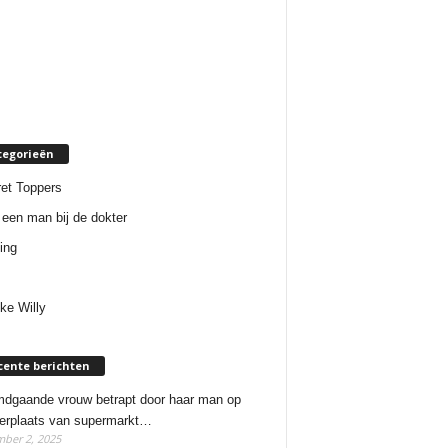
tegorieën
et Toppers
een man bij de dokter
ing
ke Willy
cente berichten
dgaande vrouw betrapt door haar man op
erplaats van supermarkt…
ber 2, 2025