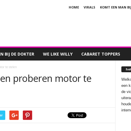
HOME
VIRALS
KOMT EEN MAN BI
 BIJ DE DOKTER
WE LIKE WILLY
CABARET TOPPERS
r te stelen
he
n proberen motor te
Welko
een k
de vi
uiter
houde
inter
er