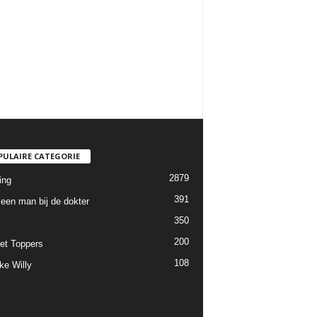
PULAIRE CATEGORIE
2879
ing
391
een man bij de dokter
350
200
et Toppers
108
ke Willy