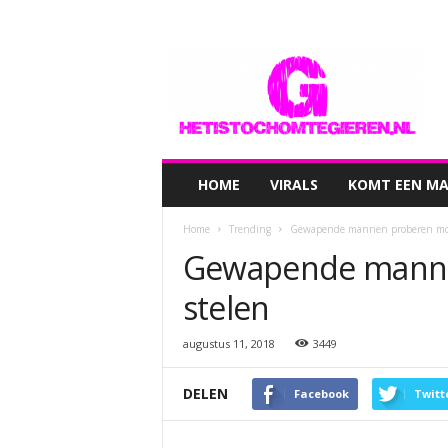
hetistochomtegieren.nl
HOME
VIRALS
KOMT EEN MAN
Home
Trending
Gewapende mannen proberen moto
Gewapende manne
stelen
augustus 11, 2018
3449
DELEN
Facebook
Twitt