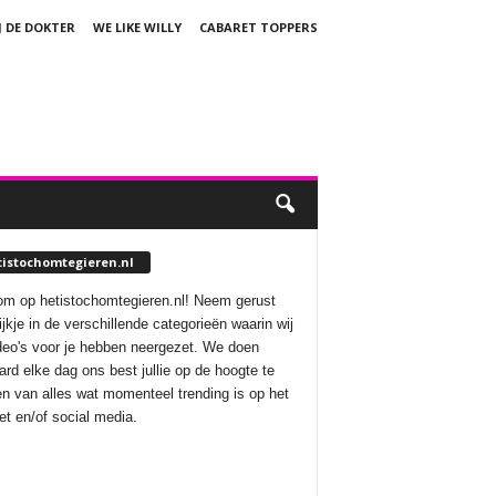
J DE DOKTER
WE LIKE WILLY
CABARET TOPPERS
tistochomtegieren.nl
m op hetistochomtegieren.nl! Neem gerust
ijkje in de verschillende categorieën waarin wij
deo's voor je hebben neergezet. We doen
aard elke dag ons best jullie op de hoogte te
n van alles wat momenteel trending is op het
net en/of social media.