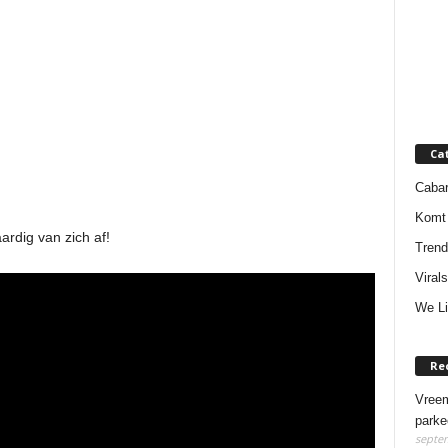
Ca
Cabar
Komt 
ardig van zich af!
Trend
Virals
We Li
Re
Vreem
parke
septem