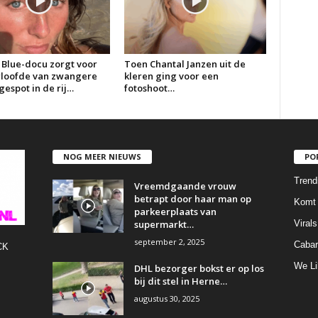
 Blue-docu zorgt voor
Toen Chantal Janzen uit de
erloofde van zwangere
kleren ging voor een
espot in de rij…
fotoshoot…
NOG MEER NIEUWS
PO
Trend
Vreemdgaande vrouw
betrapt door haar man op
Komt 
parkeerplaats van
supermarkt…
Virals
september 2, 2025
Cabar
CK
We Li
DHL bezorger bokst er op los
bij dit stel in Herne…
augustus 30, 2025