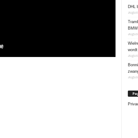
DHL b
august
Tramb
BMW 
august
Wielr
wordt
august
Bonni
zwang
august
Pa
Priva