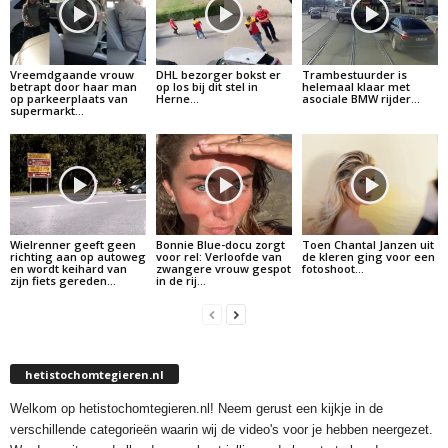
Vreemdgaande vrouw
DHL bezorger bokst er
Trambestuurder is
betrapt door haar man
op los bij dit stel in
helemaal klaar met
op parkeerplaats van
Herne…
asociale BMW rijder…
supermarkt…
Wielrenner geeft geen
Bonnie Blue-docu zorgt
Toen Chantal Janzen uit
richting aan op autoweg
voor rel: Verloofde van
de kleren ging voor een
en wordt keihard van
zwangere vrouw gespot
fotoshoot…
zijn fiets gereden…
in de rij…
hetistochomtegieren.nl
Welkom op hetistochomtegieren.nl! Neem gerust een kijkje in de
verschillende categorieën waarin wij de video's voor je hebben neergezet.