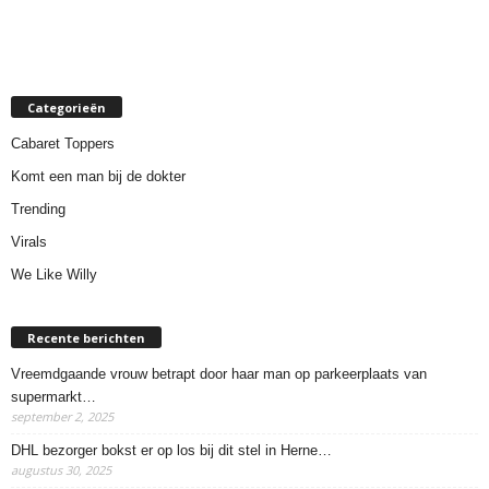
Categorieën
Cabaret Toppers
Komt een man bij de dokter
Trending
Virals
We Like Willy
Recente berichten
Vreemdgaande vrouw betrapt door haar man op parkeerplaats van
supermarkt…
september 2, 2025
DHL bezorger bokst er op los bij dit stel in Herne…
augustus 30, 2025