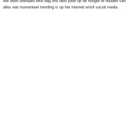
We doen uiteraard elke dag ons best jullie op de hoogte te houden van
alles wat momenteel trending is op het internet en/of social media.