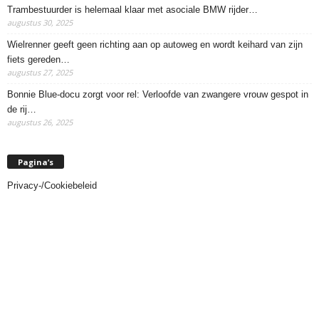
Trambestuurder is helemaal klaar met asociale BMW rijder…
augustus 30, 2025
Wielrenner geeft geen richting aan op autoweg en wordt keihard van zijn
fiets gereden…
augustus 27, 2025
Bonnie Blue-docu zorgt voor rel: Verloofde van zwangere vrouw gespot in
de rij…
augustus 26, 2025
Pagina’s
Privacy-/Cookiebeleid