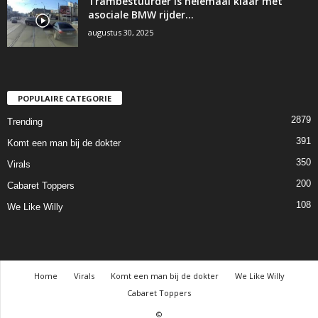
Trambestuurder is helemaal klaar met
asociale BMW rijder…
augustus 30, 2025
POPULAIRE CATEGORIE
2879
Trending
391
Komt een man bij de dokter
350
Virals
200
Cabaret Toppers
108
We Like Willy
Home
Virals
Komt een man bij de dokter
We Like Willy
Cabaret Toppers
©