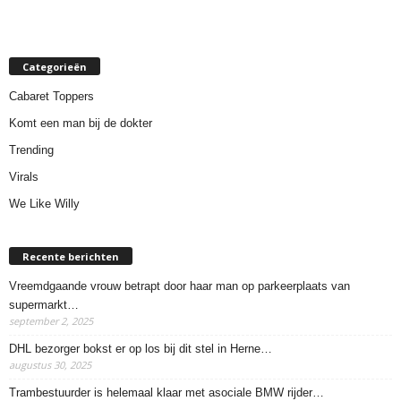
Categorieën
Cabaret Toppers
Komt een man bij de dokter
Trending
Virals
We Like Willy
Recente berichten
Vreemdgaande vrouw betrapt door haar man op parkeerplaats van
supermarkt…
september 2, 2025
DHL bezorger bokst er op los bij dit stel in Herne…
augustus 30, 2025
Trambestuurder is helemaal klaar met asociale BMW rijder…