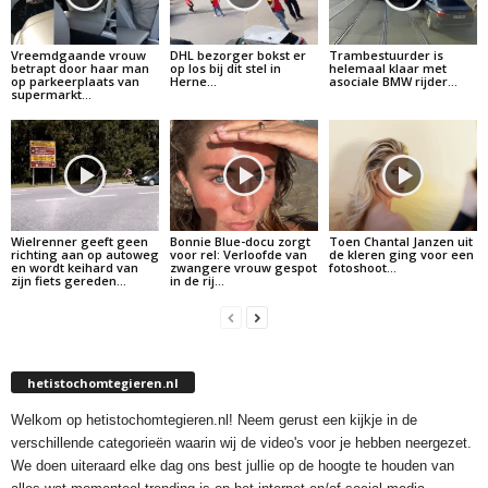
Vreemdgaande vrouw
DHL bezorger bokst er
Trambestuurder is
betrapt door haar man
op los bij dit stel in
helemaal klaar met
op parkeerplaats van
Herne…
asociale BMW rijder…
supermarkt…
Wielrenner geeft geen
Bonnie Blue-docu zorgt
Toen Chantal Janzen uit
richting aan op autoweg
voor rel: Verloofde van
de kleren ging voor een
en wordt keihard van
zwangere vrouw gespot
fotoshoot…
zijn fiets gereden…
in de rij…
hetistochomtegieren.nl
Welkom op hetistochomtegieren.nl! Neem gerust een kijkje in de
verschillende categorieën waarin wij de video's voor je hebben neergezet.
We doen uiteraard elke dag ons best jullie op de hoogte te houden van