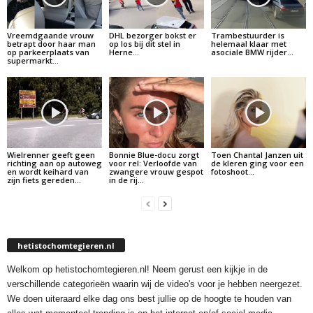
Vreemdgaande vrouw
DHL bezorger bokst er
Trambestuurder is
betrapt door haar man
op los bij dit stel in
helemaal klaar met
op parkeerplaats van
Herne…
asociale BMW rijder…
supermarkt…
Wielrenner geeft geen
Bonnie Blue-docu zorgt
Toen Chantal Janzen uit
richting aan op autoweg
voor rel: Verloofde van
de kleren ging voor een
en wordt keihard van
zwangere vrouw gespot
fotoshoot…
zijn fiets gereden…
in de rij…
hetistochomtegieren.nl
Welkom op hetistochomtegieren.nl! Neem gerust een kijkje in de
verschillende categorieën waarin wij de video's voor je hebben neergezet.
We doen uiteraard elke dag ons best jullie op de hoogte te houden van