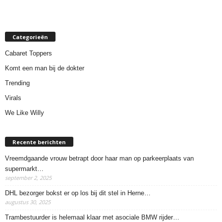
Categorieën
Cabaret Toppers
Komt een man bij de dokter
Trending
Virals
We Like Willy
Recente berichten
Vreemdgaande vrouw betrapt door haar man op parkeerplaats van
supermarkt…
september 2, 2025
DHL bezorger bokst er op los bij dit stel in Herne…
augustus 30, 2025
Trambestuurder is helemaal klaar met asociale BMW rijder…