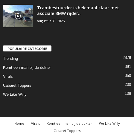
Trambestuurder is helemaal klaar met
asociale BMW rijder…
augustus 30, 2025
POPULAIRE CATEGORIE
2879
Trending
391
Komt een man bij de dokter
350
Virals
200
Cabaret Toppers
108
We Like Willy
Home
Virals
Komt een man bij de dokter
We Like Willy
Cabaret Toppers