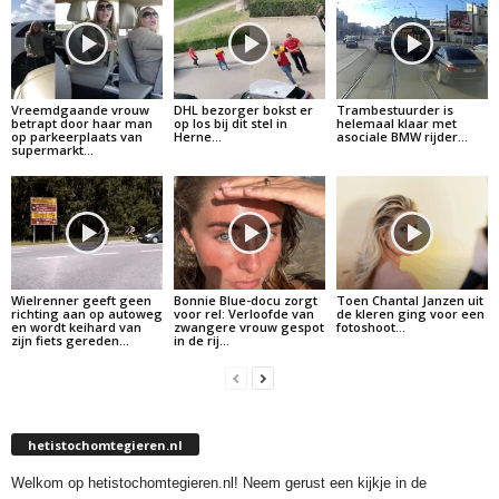
Vreemdgaande vrouw
DHL bezorger bokst er
Trambestuurder is
betrapt door haar man
op los bij dit stel in
helemaal klaar met
op parkeerplaats van
Herne…
asociale BMW rijder…
supermarkt…
Wielrenner geeft geen
Bonnie Blue-docu zorgt
Toen Chantal Janzen uit
richting aan op autoweg
voor rel: Verloofde van
de kleren ging voor een
en wordt keihard van
zwangere vrouw gespot
fotoshoot…
zijn fiets gereden…
in de rij…
hetistochomtegieren.nl
Welkom op hetistochomtegieren.nl! Neem gerust een kijkje in de