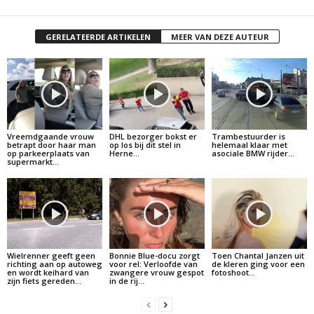
GERELATEERDE ARTIKELEN
MEER VAN DEZE AUTEUR
Vreemdgaande vrouw
DHL bezorger bokst er
Trambestuurder is
betrapt door haar man
op los bij dit stel in
helemaal klaar met
op parkeerplaats van
Herne…
asociale BMW rijder…
supermarkt…
Wielrenner geeft geen
Bonnie Blue-docu zorgt
Toen Chantal Janzen uit
richting aan op autoweg
voor rel: Verloofde van
de kleren ging voor een
en wordt keihard van
zwangere vrouw gespot
fotoshoot…
zijn fiets gereden…
in de rij…