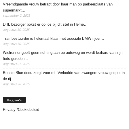
Vreemdgaande vrouw betrapt door haar man op parkeerplaats van
supermarkt…
september 2, 2025
DHL bezorger bokst er op los bij dit stel in Herne…
augustus 30, 2025
Trambestuurder is helemaal klaar met asociale BMW rijder…
augustus 30, 2025
Wielrenner geeft geen richting aan op autoweg en wordt keihard van zijn
fiets gereden…
augustus 27, 2025
Bonnie Blue-docu zorgt voor rel: Verloofde van zwangere vrouw gespot in
de rij…
augustus 26, 2025
Pagina’s
Privacy-/Cookiebeleid