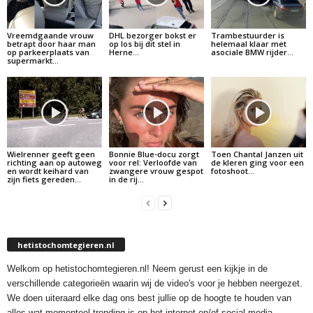
Vreemdgaande vrouw
DHL bezorger bokst er
Trambestuurder is
betrapt door haar man
op los bij dit stel in
helemaal klaar met
op parkeerplaats van
Herne…
asociale BMW rijder…
supermarkt…
Wielrenner geeft geen
Bonnie Blue-docu zorgt
Toen Chantal Janzen uit
richting aan op autoweg
voor rel: Verloofde van
de kleren ging voor een
en wordt keihard van
zwangere vrouw gespot
fotoshoot…
zijn fiets gereden…
in de rij…
hetistochomtegieren.nl
Welkom op hetistochomtegieren.nl! Neem gerust een kijkje in de
verschillende categorieën waarin wij de video's voor je hebben neergezet.
We doen uiteraard elke dag ons best jullie op de hoogte te houden van
alles wat momenteel trending is op het internet en/of social media.