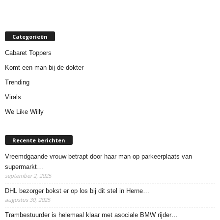
Categorieën
Cabaret Toppers
Komt een man bij de dokter
Trending
Virals
We Like Willy
Recente berichten
Vreemdgaande vrouw betrapt door haar man op parkeerplaats van
supermarkt…
september 2, 2025
DHL bezorger bokst er op los bij dit stel in Herne…
augustus 30, 2025
Trambestuurder is helemaal klaar met asociale BMW rijder…