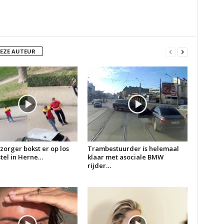
DEZE AUTEUR
zorger bokst er op los
Trambestuurder is helemaal
 stel in Herne…
klaar met asociale BMW
rijder…