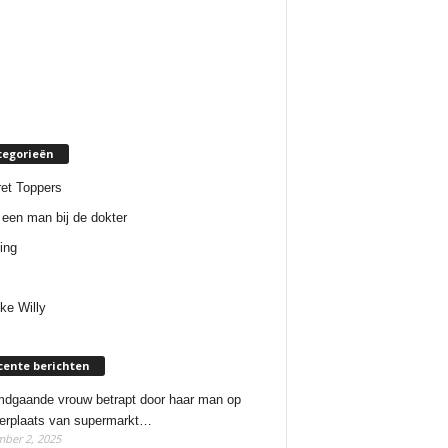
tegorieën
et Toppers
een man bij de dokter
ing
ke Willy
cente berichten
dgaande vrouw betrapt door haar man op
erplaats van supermarkt…
ber 2, 2025