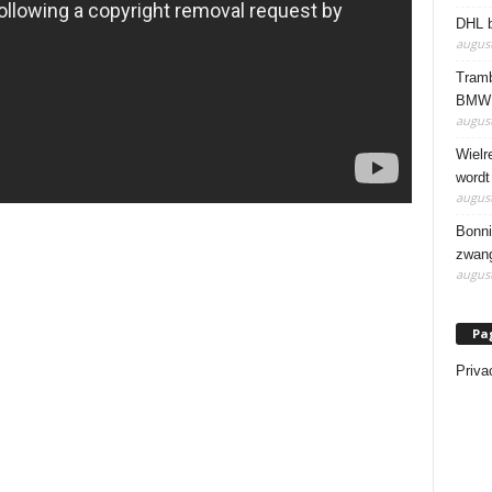
DHL b
august
Tramb
BMW 
august
Wielr
wordt
august
Bonni
zwang
august
Pa
Priva