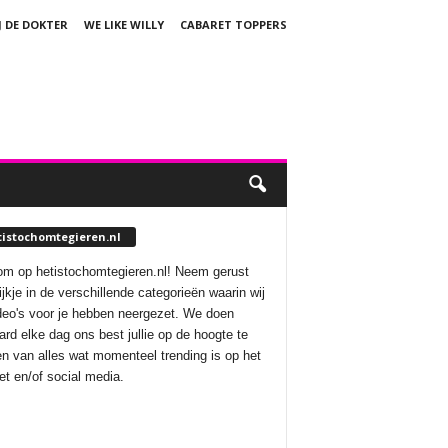
J DE DOKTER
WE LIKE WILLY
CABARET TOPPERS
tistochomtegieren.nl
m op hetistochomtegieren.nl! Neem gerust
ijkje in de verschillende categorieën waarin wij
deo's voor je hebben neergezet. We doen
aard elke dag ons best jullie op de hoogte te
n van alles wat momenteel trending is op het
net en/of social media.