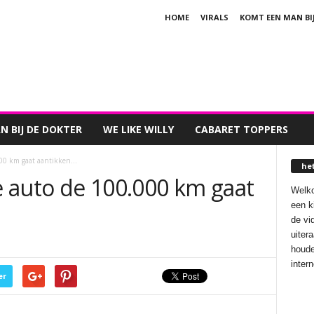
HOME
VIRALS
KOMT EEN MAN BI
 BIJ DE DOKTER
WE LIKE WILLY
CABARET TOPPERS
000 km gaat aantikken…
he
 auto de 100.000 km gaat
Welko
een k
de vi
uiter
houde
inter
er