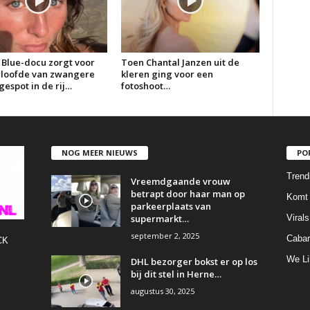
 Blue-docu zorgt voor
Toen Chantal Janzen uit de
erloofde van zwangere
kleren ging voor een
espot in de rij…
fotoshoot…
NOG MEER NIEUWS
PO
Trend
Vreemdgaande vrouw
betrapt door haar man op
Komt 
parkeerplaats van
supermarkt…
Virals
september 2, 2025
Cabar
CK
We Li
DHL bezorger bokst er op los
bij dit stel in Herne…
augustus 30, 2025