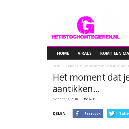
hetistochomtegieren.nl
HOME
VIRALS
KOMT EEN MAN
Home
Trending
Het moment dat je auto de 100.
Het moment dat je
aantikken…
oktober 11, 2018
6711
DELEN
Facebook
Twitt