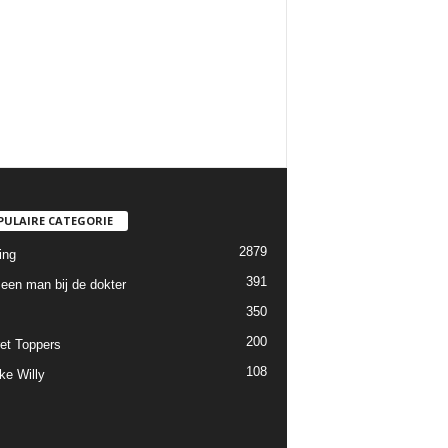
PULAIRE CATEGORIE
2879
ing
391
een man bij de dokter
350
200
et Toppers
108
ke Willy