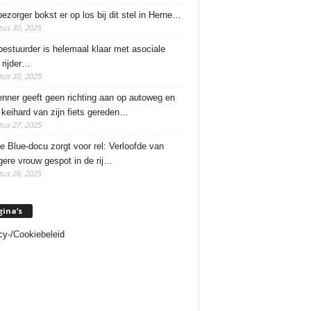
ezorger bokst er op los bij dit stel in Herne…
us 30, 2025
estuurder is helemaal klaar met asociale
rijder…
us 30, 2025
enner geeft geen richting aan op autoweg en
 keihard van zijn fiets gereden…
us 27, 2025
e Blue-docu zorgt voor rel: Verloofde van
ere vrouw gespot in de rij…
us 26, 2025
gina’s
cy-/Cookiebeleid