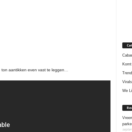
Ca
Cabar
Komt 
 ton aantikken even vast te leggen…
Trend
Virals
We Li
Re
Vreem
parke
septem