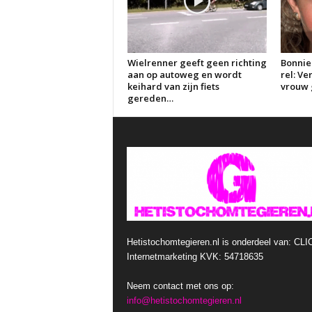
Wielrenner geeft geen richting
Bonnie
aan op autoweg en wordt
rel: V
keihard van zijn fiets
vrouw g
gereden…
Hetistochomtegieren.nl is onderdeel van: CLI
Internetmarketing KVK: 54718635
Neem contact met ons op:
info@hetistochomtegieren.nl